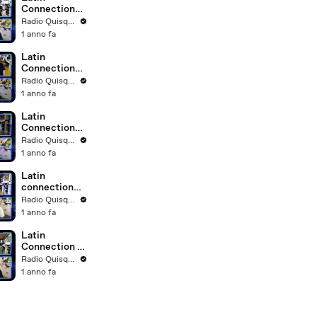
Connection
22.05.2025
Radio Quisqueya
1 anno fa
Latin
Connection
15.05.2025
Radio Quisqueya
1 anno fa
Latin
Connection
09.05.2025
Radio Quisqueya
1 anno fa
Latin
connection
24.04.2025
Radio Quisqueya
1 anno fa
Latin
Connection -
18.04.2025
Radio Quisqueya
con Fabrizio
1 anno fa
Zoro