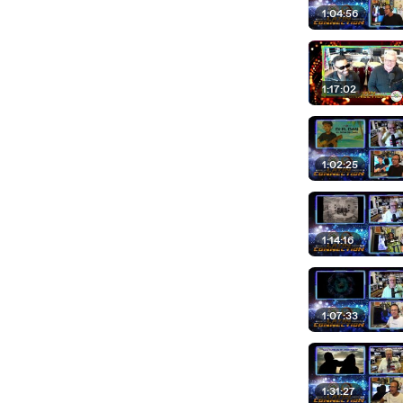
1:04:56
1:17:02
1:02:25
1:14:16
1:07:33
1:31:27