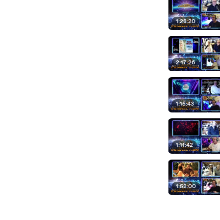
1:28:20
2:17:26
1:15:43
1:11:42
1:52:00