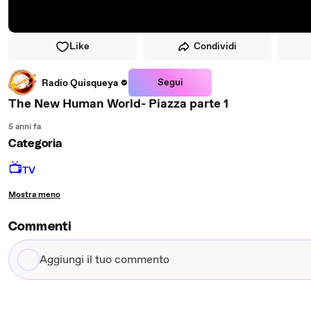
Like
Condividi
Segui
Radio Quisqueya
The New Human World- Piazza parte 1
5 anni fa
Categoria
📺
TV
Mostra meno
Commenti
Aggiungi
il
tuo
commento