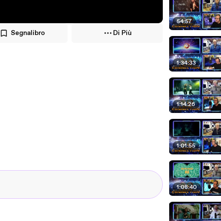
54:57
Segnalibro
Di Più
1:34:33
1:14:26
1:01:55
1:08:40