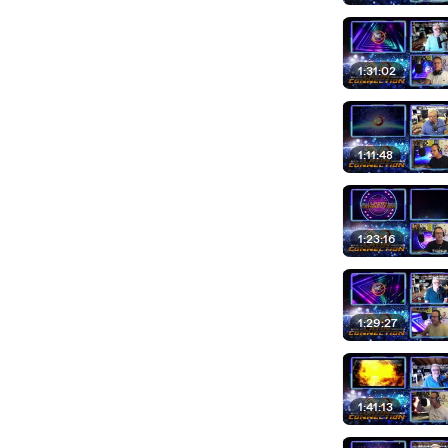
1:31:02
1:11:48
1:23:16
1:29:27
1:41:13