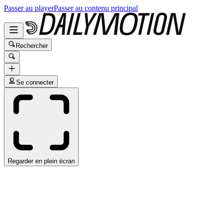
Passer au player
Passer au contenu principal
Rechercher
Se connecter
Regarder en plein écran