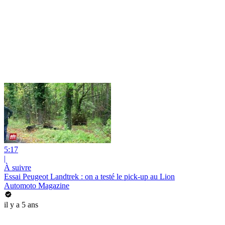
5:17
|
À suivre
Essai Peugeot Landtrek : on a testé le pick-up au Lion
Automoto Magazine
il y a 5 ans