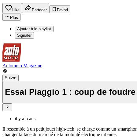
Like
Partager
Favori
Plus
Ajouter à la playlist
Signaler
Automoto Magazine
Suivre
Essai Piaggio 1 : coup de foudre
il y a 5 ans
Il ressemble à un petit jouet high-tech, se charge comme un smartphon
changer la face du marché de la mobilité électrique urbaine.