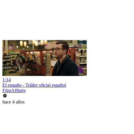
1:14
El engaño - Tráiler oficial español
FilmAffinity
hace 4 años