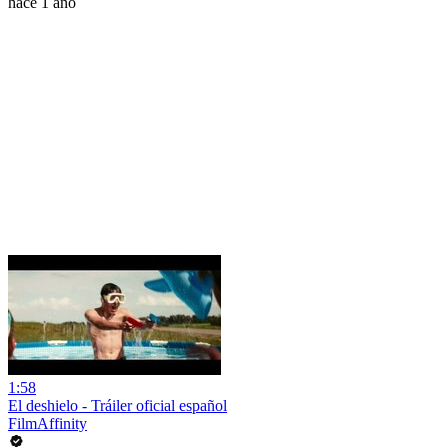
hace 1 año
1:58
El deshielo - Tráiler oficial español
FilmAffinity