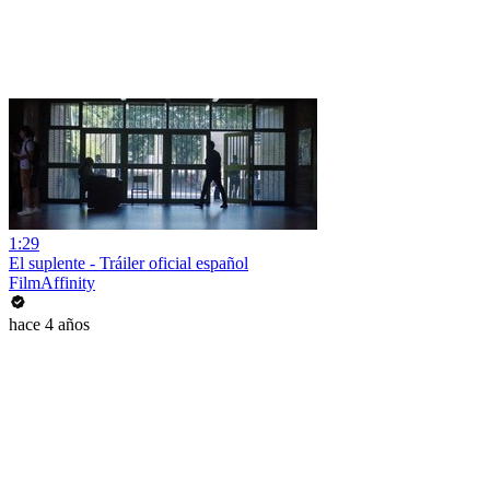
1:29
El suplente - Tráiler oficial español
FilmAffinity
hace 4 años