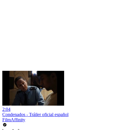
2:04
Condenados - Tráiler oficial español
FilmAffinity