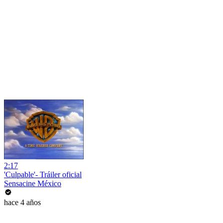
2:17
'Culpable'- Tráiler oficial
Sensacine México
hace 4 años