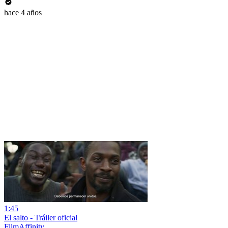
hace 4 años
1:45
El salto - Tráiler oficial
FilmAffinity