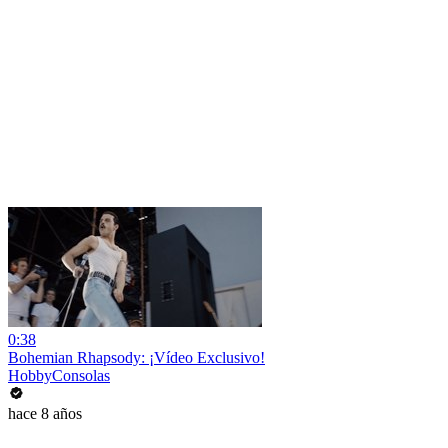
0:38
Bohemian Rhapsody: ¡Vídeo Exclusivo!
HobbyConsolas
hace 8 años