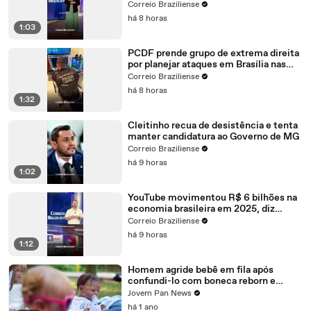
inscrição no Fies
Correio Braziliense
há 8 horas
1:03
PCDF prende grupo de extrema direita
por planejar ataques em Brasília nas
eleições
Correio Braziliense
há 8 horas
1:32
Cleitinho recua de desistência e tenta
manter candidatura ao Governo de MG
Correio Braziliense
há 9 horas
1:02
YouTube movimentou R$ 6 bilhões na
economia brasileira em 2025, diz
Google
Correio Braziliense
há 9 horas
1:12
Homem agride bebê em fila após
confundi-lo com boneca reborn e
acaba preso
Jovem Pan News
há 1 ano