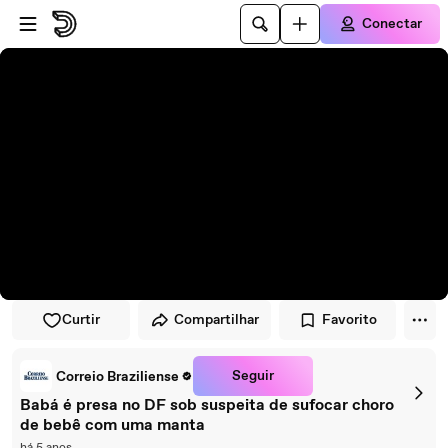
Pular para o player
Ir para o conteúdo principal
Conectar
Curtir
Compartilhar
Favorito
Seguir
Correio Braziliense
Babá é presa no DF sob suspeita de sufocar choro
de bebê com uma manta