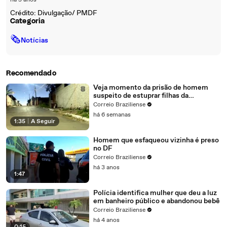
há 5 anos
Crédito: Divulgação/ PMDF
Categoria
🗞
Notícias
Recomendado
Veja momento da prisão de homem
suspeito de estuprar filhas da
namorada
Correio Braziliense
há 6 semanas
1:35
|
A Seguir
Homem que esfaqueou vizinha é preso
no DF
Correio Braziliense
há 3 anos
1:47
Polícia identifica mulher que deu a luz
em banheiro público e abandonou bebê
Correio Braziliense
há 4 anos