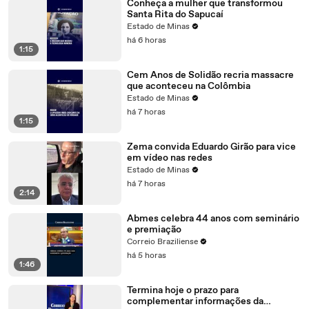
Conheça a mulher que transformou
Santa Rita do Sapucaí
Estado de Minas
há 6 horas
1:15
Cem Anos de Solidão recria massacre
que aconteceu na Colômbia
Estado de Minas
há 7 horas
1:15
Zema convida Eduardo Girão para vice
em vídeo nas redes
Estado de Minas
há 7 horas
2:14
Abmes celebra 44 anos com seminário
e premiação
Correio Braziliense
há 5 horas
1:46
Termina hoje o prazo para
complementar informações da