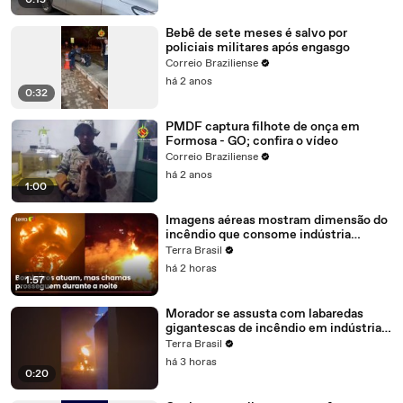
0:15
Bebê de sete meses é salvo por
policiais militares após engasgo
Correio Braziliense
há 2 anos
0:32
PMDF captura filhote de onça em
Formosa - GO; confira o vídeo
Correio Braziliense
há 2 anos
1:00
Imagens aéreas mostram dimensão do
incêndio que consome indústria
química em Itaquaquecetuba (SP)
Terra Brasil
há 2 horas
1:57
Morador se assusta com labaredas
gigantescas de incêndio em indústria
química em SP #shorts
Terra Brasil
há 3 horas
0:20