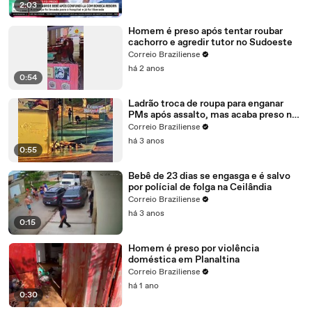
2:03
Homem é preso após tentar roubar
cachorro e agredir tutor no Sudoeste
Correio Braziliense
há 2 anos
0:54
Ladrão troca de roupa para enganar
PMs após assalto, mas acaba preso no
DF
Correio Braziliense
há 3 anos
0:55
Bebê de 23 dias se engasga e é salvo
por polícial de folga na Ceilândia
Correio Braziliense
há 3 anos
0:15
Homem é preso por violência
doméstica em Planaltina
Correio Braziliense
há 1 ano
0:30