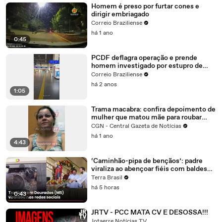
Homem é preso por furtar cones e
dirigir embriagado
Correio Braziliense
há 1 ano
0:45
PCDF deflagra operação e prende
homem investigado por estupro de
criança
Correio Braziliense
há 2 anos
1:05
Trama macabra: confira depoimento de
mulher que matou mãe para roubar
bebê
CGN - Central Gazeta de Notícias
há 1 ano
4:43
‘Caminhão-pipa de bençãos’: padre
viraliza ao abençoar fiéis com baldes
de água benta em MS
Terra Brasil
há 5 horas
0:43
JRTV - PCC MATA CV E DESOSSA!!!
Jotaerre Notícias TV