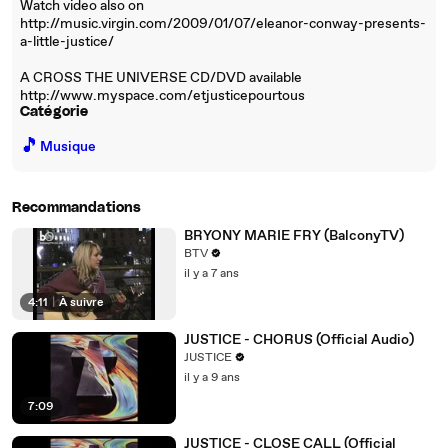
Watch video also on
http://music.virgin.com/2009/01/07/eleanor-conway-presents-
a-little-justice/
A CROSS THE UNIVERSE CD/DVD available
http://www.myspace.com/etjusticepourtous
Catégorie
🎵
Musique
Recommandations
BRYONY MARIE FRY (BalconyTV)
BTV
il y a 7 ans
4:11
|
À suivre
JUSTICE - CHORUS (Official Audio)
JUSTICE
il y a 9 ans
7:09
JUSTICE - CLOSE CALL (Official