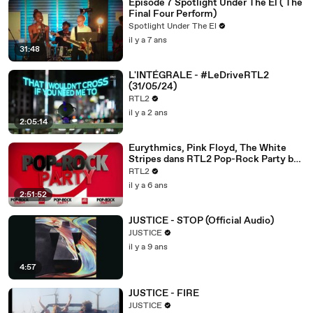
Episode 7 Spotlight Under The El ( The
Final Four Perform)
Spotlight Under The El
il y a 7 ans
31:48
L'INTÉGRALE - #LeDriveRTL2
(31/05/24)
RTL2
il y a 2 ans
2:05:14
Eurythmics, Pink Floyd, The White
Stripes dans RTL2 Pop-Rock Party by
David Stepanoff (15/01/21)
RTL2
il y a 6 ans
2:51:52
JUSTICE - STOP (Official Audio)
JUSTICE
il y a 9 ans
4:57
JUSTICE - FIRE
JUSTICE