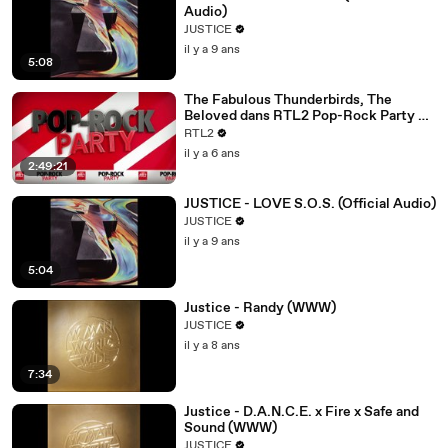
Audio)
JUSTICE
il y a 9 ans
5:08
The Fabulous Thunderbirds, The
Beloved dans RTL2 Pop-Rock Party by
David Stepanoff (13/11/20)
RTL2
il y a 6 ans
2:49:21
JUSTICE - LOVE S.O.S. (Official Audio)
JUSTICE
il y a 9 ans
5:04
Justice - Randy (WWW)
JUSTICE
il y a 8 ans
7:34
Justice - D.A.N.C.E. x Fire x Safe and
Sound (WWW)
JUSTICE