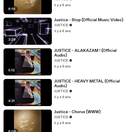
il y a 8 ans
6:19
Justice - Stop (Official Music Video)
JUSTICE
il y a 8 ans
3:29
JUSTICE - ALAKAZAM ! (Official
Audio)
JUSTICE
il y a 9 ans
5:12
JUSTICE - HEAVY METAL (Official
Audio)
JUSTICE
il y a 9 ans
4:31
Justice - Chorus (WWW)
JUSTICE
il y a 8 ans
6:05