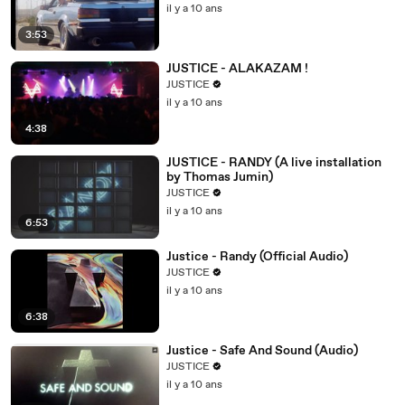
il y a 10 ans
3:53
JUSTICE - ALAKAZAM !
JUSTICE
il y a 10 ans
4:38
JUSTICE - RANDY (A live installation
by Thomas Jumin)
JUSTICE
il y a 10 ans
6:53
Justice - Randy (Official Audio)
JUSTICE
il y a 10 ans
6:38
Justice - Safe And Sound (Audio)
JUSTICE
il y a 10 ans