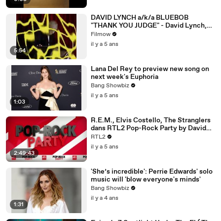
DAVID LYNCH a/k/a BLUEBOB
"THANK YOU JUDGE" - David Lynch,
John Neff, Naomi Watts & Eli Roth.
Filmow
il y a 5 ans
5:54
Lana Del Rey to preview new song on
next week's Euphoria
Bang Showbiz
il y a 5 ans
1:03
R.E.M., Elvis Costello, The Stranglers
dans RTL2 Pop-Rock Party by David
Stepanoff (02/04/21)
RTL2
il y a 5 ans
2:49:43
'She’s incredible': Perrie Edwards' solo
music will 'blow everyone's minds'
Bang Showbiz
il y a 4 ans
1:31