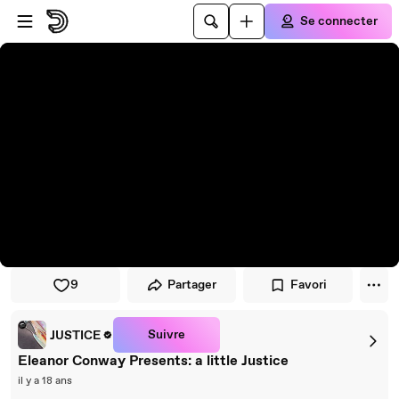
Passer au player
Passer au contenu principal
Se connecter
9
Partager
Favori
Suivre
JUSTICE
Eleanor Conway Presents: a little Justice
il y a 18 ans