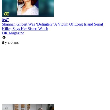
0:47
Shannan Gilbert Was ‘Definitely’ A Victim Of Long Island Serial
Killer, Says Her Sister: Watch
OK Magazine
il y a 6 ans