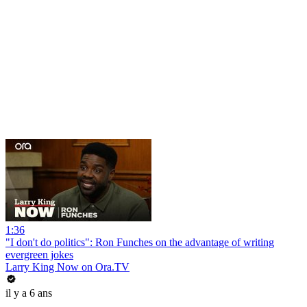
1:36
"I don't do politics": Ron Funches on the advantage of writing
evergreen jokes
Larry King Now on Ora.TV
il y a 6 ans