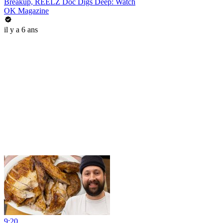
Breakup, REELZ Doc Digs Deep: Watch
OK Magazine
il y a 6 ans
9:20