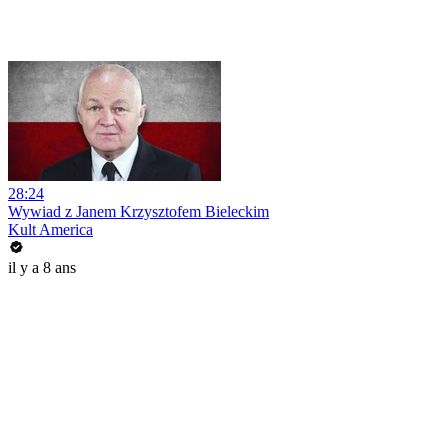
28:24
Wywiad z Janem Krzysztofem Bieleckim
Kult America
il y a 8 ans