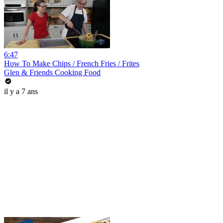
6:47
How To Make Chips / French Fries / Frites
Glen & Friends Cooking Food
il y a 7 ans