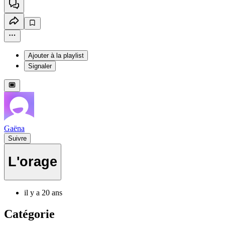
Ajouter à la playlist
Signaler
Gaëna
Suivre
L'orage
il y a 20 ans
Catégorie