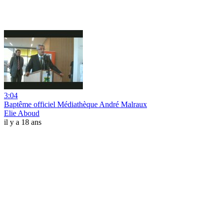
3:04
Baptême officiel Médiathèque André Malraux
Elie Aboud
il y a 18 ans