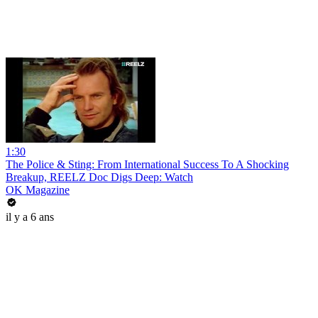
1:30
The Police & Sting: From International Success To A Shocking
Breakup, REELZ Doc Digs Deep: Watch
OK Magazine
il y a 6 ans