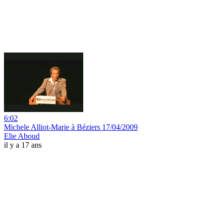
6:02
Michele Alliot-Marie à Béziers 17/04/2009
Elie Aboud
il y a 17 ans