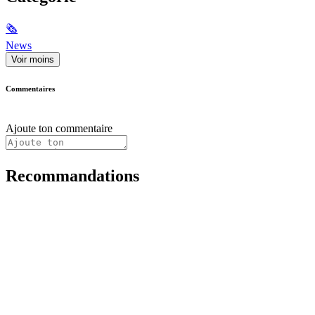
🗞
News
Voir moins
Commentaires
Ajoute ton commentaire
Recommandations