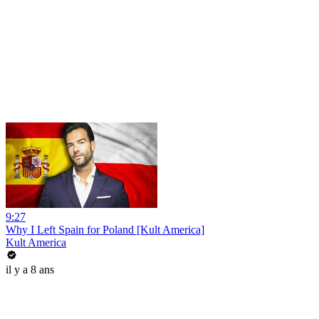
9:27
Why I Left Spain for Poland [Kult America]
Kult America
il y a 8 ans