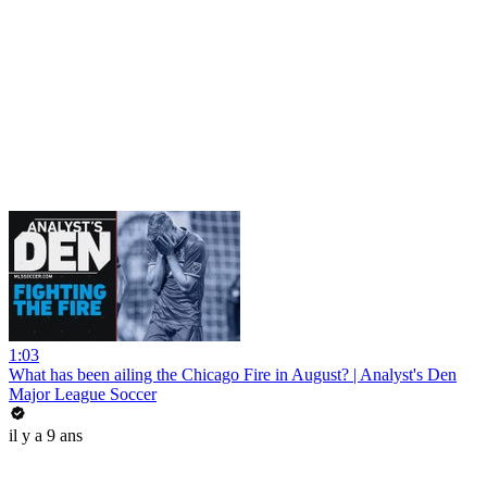
1:03
What has been ailing the Chicago Fire in August? | Analyst's Den
Major League Soccer
il y a 9 ans