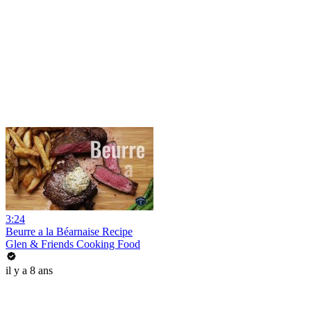
3:24
Beurre a la Béarnaise Recipe
Glen & Friends Cooking Food
il y a 8 ans