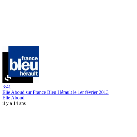
3:41
Elie Aboud sur France Bleu Hérault le 1er février 2013
Elie Aboud
il y a 14 ans