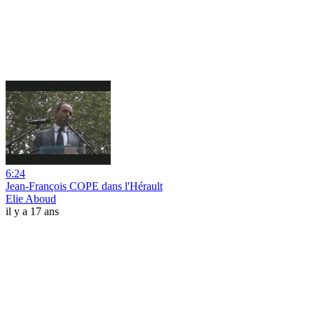
6:24
Jean-François COPE dans l'Hérault
Elie Aboud
il y a 17 ans