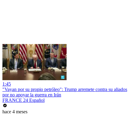
1:45
"Vayan por su propio petróleo": Trump arremete contra su aliados
por no apoyar la guerra en Irán
FRANCE 24 Español
hace 4 meses