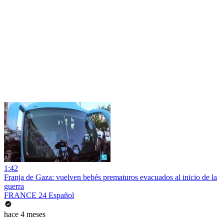
1:42
Franja de Gaza: vuelven bebés prematuros evacuados al inicio de la
guerra
FRANCE 24 Español
hace 4 meses