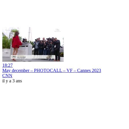
18:27
May december – PHOTOCALL – VF – Cannes 2023
CNN
il y a 3 ans