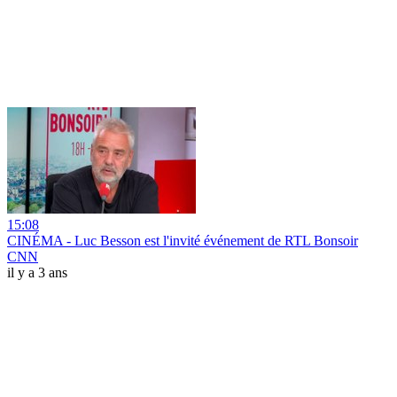
15:08
CINÉMA - Luc Besson est l'invité événement de RTL Bonsoir
CNN
il y a 3 ans