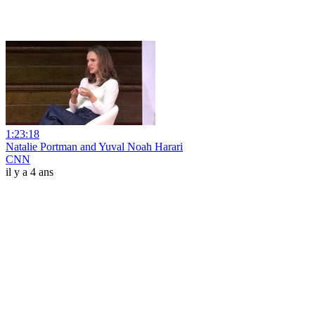
1:23:18
Natalie Portman and Yuval Noah Harari
CNN
il y a 4 ans