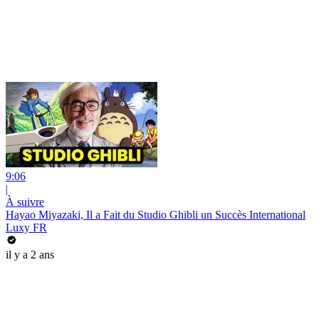
9:06
|
À suivre
Hayao Miyazaki, Il a Fait du Studio Ghibli un Succès International
Luxy FR
il y a 2 ans