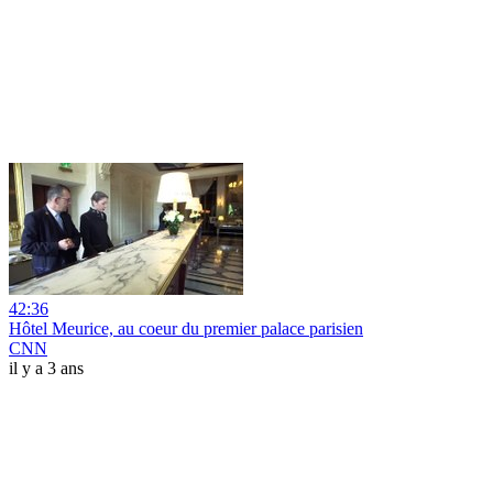
42:36
Hôtel Meurice, au coeur du premier palace parisien
CNN
il y a 3 ans