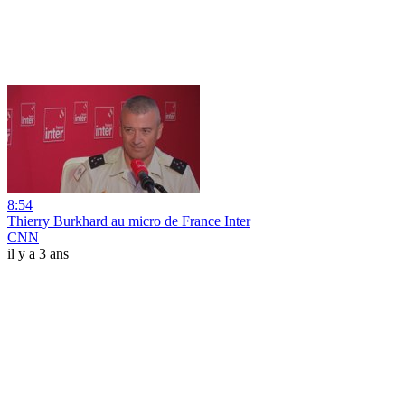
8:54
Thierry Burkhard au micro de France Inter
CNN
il y a 3 ans