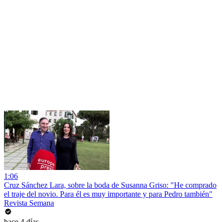
1:06
Cruz Sánchez Lara, sobre la boda de Susanna Griso: "He comprado
el traje del novio. Para él es muy importante y para Pedro también"
Revista Semana
hace 4 días