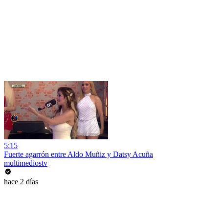
5:15
Fuerte agarrón entre Aldo Muñiz y Datsy Acuña
multimediostv
hace 2 días