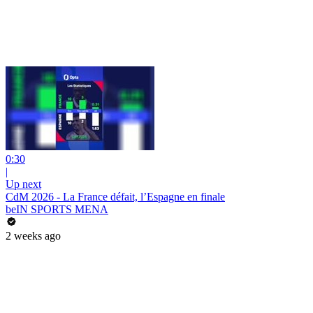
0:30
|
Up next
CdM 2026 - La France défait, l’Espagne en finale
beIN SPORTS MENA
2 weeks ago