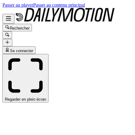
Passer au player
Passer au contenu principal
Rechercher
Se connecter
Regarder en plein écran