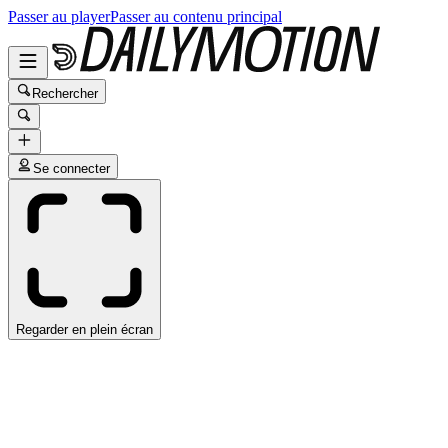
Passer au player
Passer au contenu principal
Rechercher
Se connecter
Regarder en plein écran