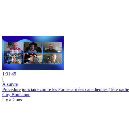
1:31:45
|
À suivre
Procédure judiciaire contre les Forces armées canadiennes (1ère partie
Guy Boulianne
il y a 2 ans