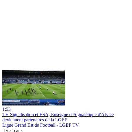
1:53
TH Signalisation et ESA, Enseigne et Signalétique d'Alsace
deviennent partenaires de la LGEF
Ligue Grand Est de Football - LGEF TV
il y a 5 ans