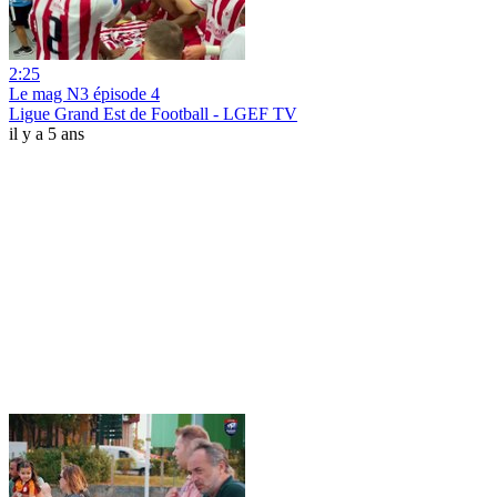
2:25
Le mag N3 épisode 4
Ligue Grand Est de Football - LGEF TV
il y a 5 ans