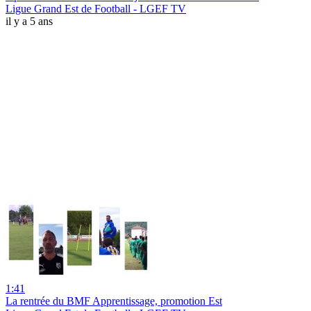
Ligue Grand Est de Football - LGEF TV
il y a 5 ans
1:41
La rentrée du BMF Apprentissage, promotion Est