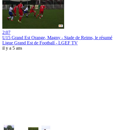
2:07
U15 Grand Est Orange, Magny - Stade de Reims, le résumé
Ligue Grand Est de Football - LGEF TV
il y a 5 ans