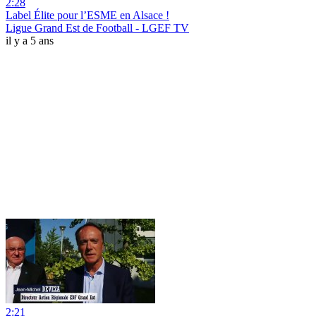
2:28
Label Élite pour l’ESME en Alsace !
Ligue Grand Est de Football - LGEF TV
il y a 5 ans
2:21