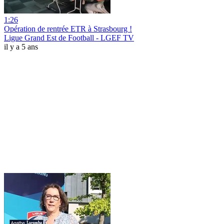
1:26
Opération de rentrée ETR à Strasbourg !
Ligue Grand Est de Football - LGEF TV
il y a 5 ans