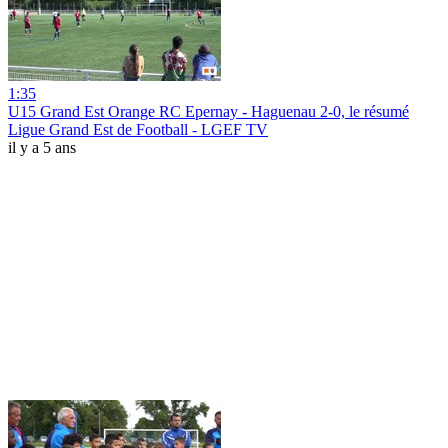
1:35
U15 Grand Est Orange RC Epernay - Haguenau 2-0, le résumé
Ligue Grand Est de Football - LGEF TV
il y a 5 ans