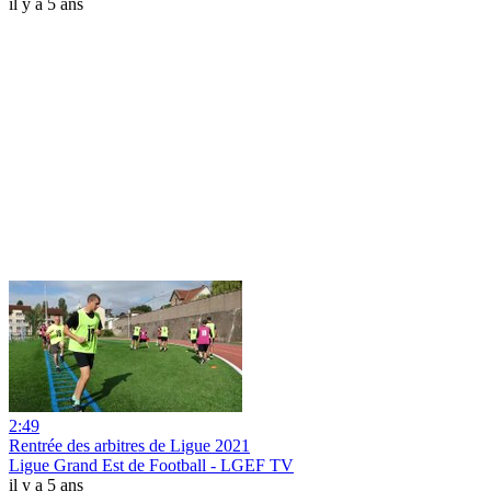
il y a 5 ans
2:49
Rentrée des arbitres de Ligue 2021
Ligue Grand Est de Football - LGEF TV
il y a 5 ans