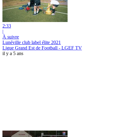
2:33
|
À suivre
Lunéville club label élite 2021
Ligue Grand Est de Football - LGEF TV
il y a 5 ans