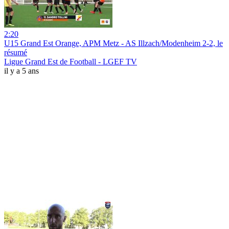
2:20
U15 Grand Est Orange, APM Metz - AS Illzach/Modenheim 2-2, le
résumé
Ligue Grand Est de Football - LGEF TV
il y a 5 ans