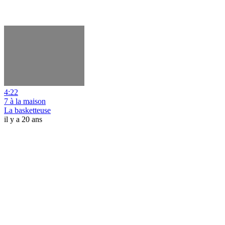
4:22
7 à la maison
La basketteuse
il y a 20 ans