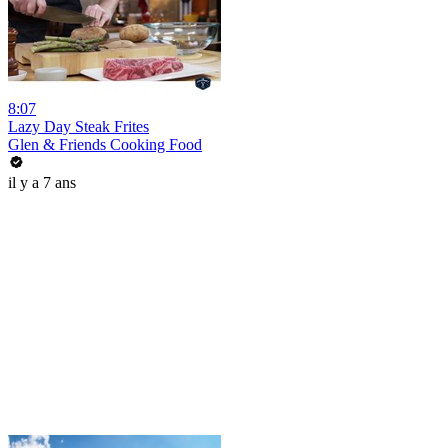
8:07
Lazy Day Steak Frites
Glen & Friends Cooking Food
il y a 7 ans