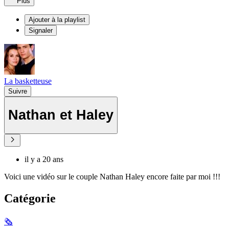
Plus
Ajouter à la playlist
Signaler
La basketteuse
Suivre
Nathan et Haley
il y a 20 ans
Voici une vidéo sur le couple Nathan Haley encore faite par moi !!!
Catégorie
🗞