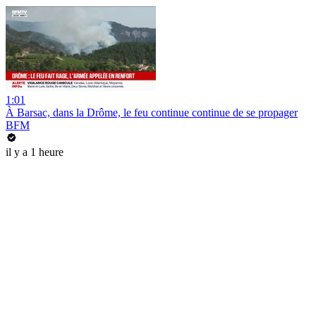
1:01
À Barsac, dans la Drôme, le feu continue continue de se propager
BFM
il y a 1 heure