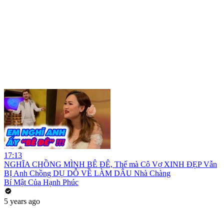
17:13
NGHĨA CHỒNG MÌNH BÊ ĐÊ, Thế mà Cô Vợ XINH ĐẸP Vẫn
BỊ Anh Chồng DỤ DỖ VỀ LÀM DÂU Nhà Chàng
Bí Mật Của Hạnh Phúc
5 years ago