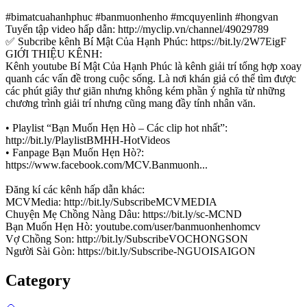
#bimatcuahanhphuc #banmuonhenho #mcquyenlinh #hongvan
Tuyển tập video hấp dẫn: http://myclip.vn/channel/49029789
✅ Subcribe kênh Bí Mật Của Hạnh Phúc: https://bit.ly/2W7EigF
GIỚI THIỆU KÊNH:
Kênh youtube Bí Mật Của Hạnh Phúc là kênh giải trí tổng hợp xoay
quanh các vấn đề trong cuộc sống. Là nơi khán giả có thể tìm được
các phút giây thư giãn nhưng không kém phần ý nghĩa từ những
chương trình giải trí nhưng cũng mang đầy tính nhân văn.
• Playlist “Bạn Muốn Hẹn Hò – Các clip hot nhất”:
http://bit.ly/PlaylistBMHH-HotVideos
• Fanpage Bạn Muốn Hẹn Hò?:
https://www.facebook.com/MCV.Banmuonh...
Đăng kí các kênh hấp dẫn khác:
MCVMedia: http://bit.ly/SubscribeMCVMEDIA
Chuyện Mẹ Chồng Nàng Dâu: https://bit.ly/sc-MCND
Bạn Muốn Hẹn Hò: youtube.com/user/banmuonhenhomcv
Vợ Chồng Son: http://bit.ly/SubscribeVOCHONGSON
Người Sài Gòn: https://bit.ly/Subscribe-NGUOISAIGON
Category