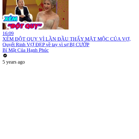
16:09
XÉM ĐỘT QUỴ VÌ LẦN ĐẦU THẤY MẶT MỘC CỦA VỢ,
Quyết Rinh VỢ ĐẸP về tay vì sợ BỊ CƯỚP
Bí Mật Của Hạnh Phúc
5 years ago