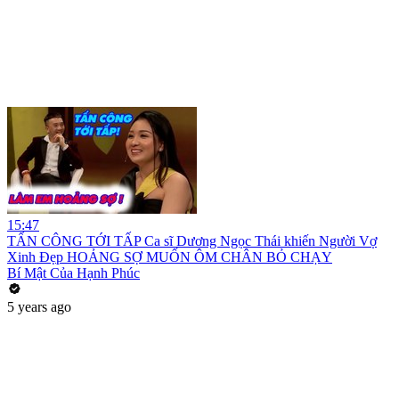
15:47
TẤN CÔNG TỚI TẤP Ca sĩ Dương Ngọc Thái khiến Người Vợ
Xinh Đẹp HOẢNG SỢ MUỐN ÔM CHÂN BỎ CHẠY
Bí Mật Của Hạnh Phúc
5 years ago