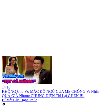
14:10
KHÔNG Cho Vợ MẶC ĐỒ NGỦ CỦA MẸ CHỒNG Vì Nhìn
QUÁ GIÀ Nhưng CHƯNG DIỆN Thì Lại GHEN !!!!
Bí Mật Của Hạnh Phúc