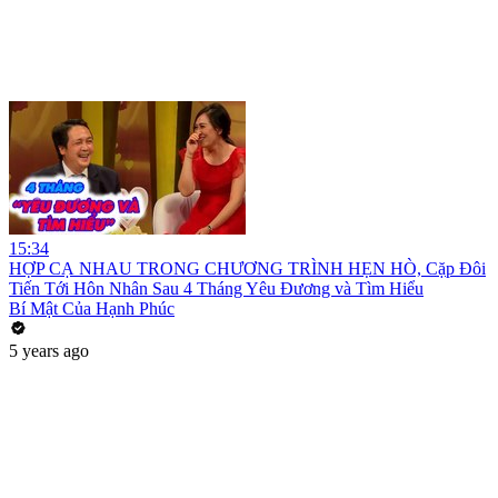
15:34
HỢP CẠ NHAU TRONG CHƯƠNG TRÌNH HẸN HÒ, Cặp Đôi
Tiến Tới Hôn Nhân Sau 4 Tháng Yêu Đương và Tìm Hiểu
Bí Mật Của Hạnh Phúc
5 years ago