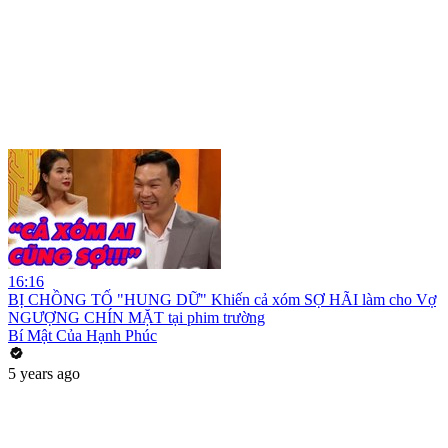
16:16
BỊ CHỒNG TỐ "HUNG DỮ" Khiến cả xóm SỢ HÃI làm cho Vợ
NGƯỢNG CHÍN MẶT tại phim trường
Bí Mật Của Hạnh Phúc
5 years ago