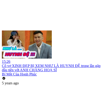
15:26
Cô vợ XINH ĐẸP BỊ XEM NHƯ LÀ HUYNH ĐỆ trong lần gặp
đầu tiên với ANH CHÀNG HOẠ SĨ
Bí Mật Của Hạnh Phúc
5 years ago