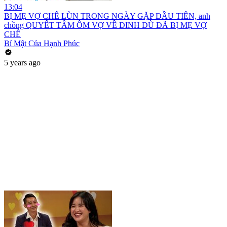
13:04
BỊ MẸ VỢ CHÊ LÙN TRONG NGÀY GẶP ĐẦU TIÊN, anh
chồng QUYẾT TÂM ÔM VỢ VỀ DINH DÙ ĐÃ BỊ MẸ VỢ
CHÊ
Bí Mật Của Hạnh Phúc
5 years ago