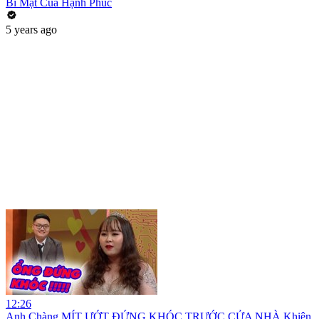
Bí Mật Của Hạnh Phúc
5 years ago
12:26
Anh Chàng MÍT ƯỚT ĐỨNG KHÓC TRƯỚC CỬA NHÀ Khiên