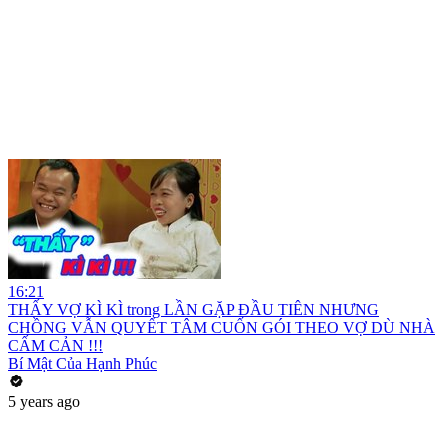
16:21
THẤY VỢ KÌ KÌ trong LẦN GẶP ĐẦU TIÊN NHƯNG
CHỒNG VẪN QUYẾT TÂM CUỐN GÓI THEO VỢ DÙ NHÀ
CẤM CẢN !!!
Bí Mật Của Hạnh Phúc
5 years ago