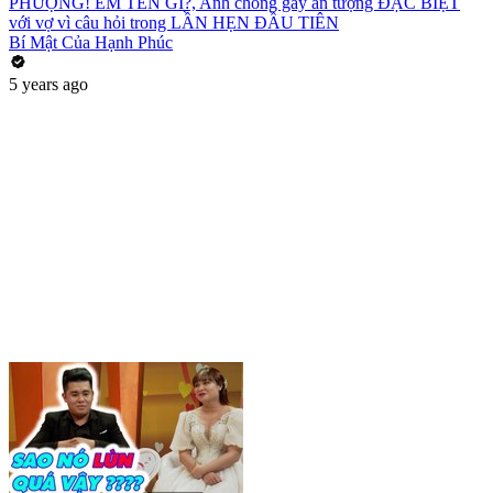
PHƯỢNG! EM TÊN GÌ?, Anh chồng gây ấn tượng ĐẶC BIỆT
với vợ vì câu hỏi trong LẦN HẸN ĐẦU TIÊN
Bí Mật Của Hạnh Phúc
5 years ago