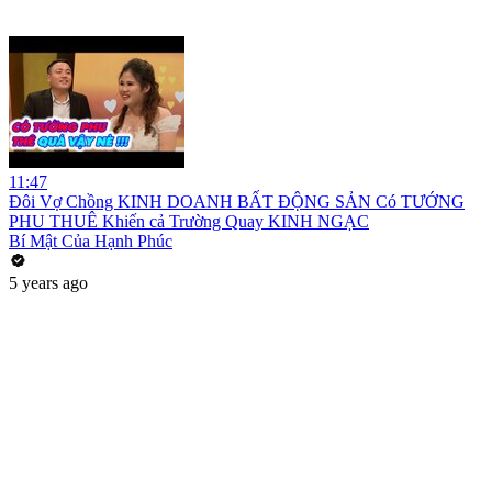
11:47
Đôi Vợ Chồng KINH DOANH BẤT ĐỘNG SẢN Có TƯỚNG
PHU THUÊ Khiến cả Trường Quay KINH NGẠC
Bí Mật Của Hạnh Phúc
5 years ago