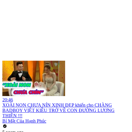
20:46
XOÀI NON CHƯA NÍN XINH ĐẸP khiến cho CHÀNG
BADBOY VIỆT KIỀU TRỞ VỀ CON ĐƯỜNG LƯƠNG
THIỆN !!!
Bí Mật Của Hạnh Phúc