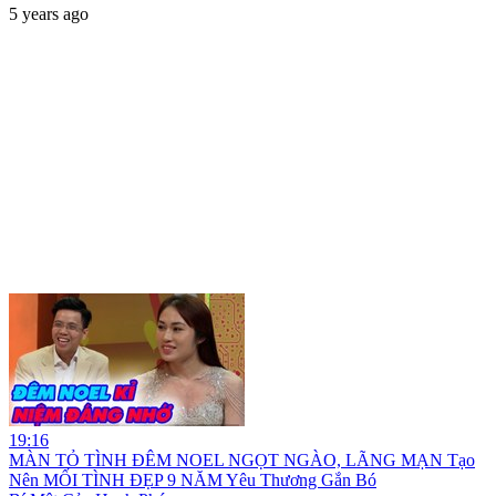
5 years ago
19:16
MÀN TỎ TÌNH ĐÊM NOEL NGỌT NGÀO, LÃNG MẠN Tạo
Nên MỐI TÌNH ĐẸP 9 NĂM Yêu Thương Gắn Bó