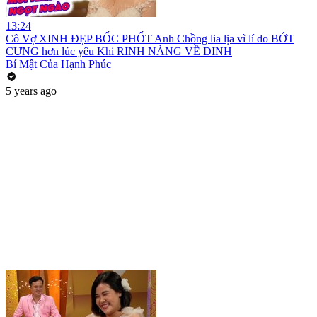
13:24
Cô Vợ XINH ĐẸP BỐC PHỐT Anh Chồng lia lịa vì lí do BỚT
CƯNG hơn lúc yêu Khi RINH NÀNG VỀ DINH
Bí Mật Của Hạnh Phúc
5 years ago