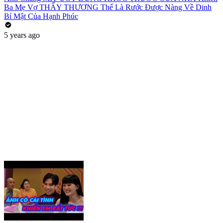
Ba Mẹ Vợ THẤY THƯƠNG Thế Là Rước Được Nàng Về Dinh
Bí Mật Của Hạnh Phúc
5 years ago