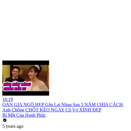
16:19
OAN GIA NGÕ HẸP Gặp Lại Nhau Sau 5 NĂM CHIA CÁCH,
Anh Chồng CHỐT KÈO NGAY Cô Vợ XINH ĐẸP
Bí Mật Của Hạnh Phúc
5 years ago