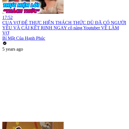
17:52
CUA VỢ ĐỂ THỰC HIỆN THÁCH THỨC DÙ ĐÃ CÓ NGƯỜI
YÊU VÀ CÁI KẾT RINH NGAY cô nàng Youtuber VỀ LÀM
VỢ
Bí Mật Của Hạnh Phúc
5 years ago