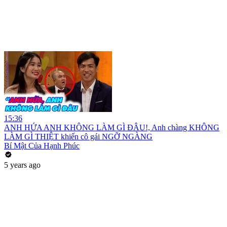
15:36
ANH HỨA ANH KHÔNG LÀM GÌ ĐÂU!, Anh chàng KHÔNG
LÀM GÌ THIỆT khiến cô gái NGỠ NGÀNG
Bí Mật Của Hạnh Phúc
5 years ago