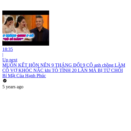
18:35
|
Up next
MUỐN KẾT HÔN NÊN 9 THÁNG ĐỔI 9 CÔ anh chồng LÀM
CÔ VỢ KHÓC NẤC khi TỎ TÌNH 20 LẦN MÀ BỊ TỪ CHỐI
Bí Mật Của Hạnh Phúc
5 years ago