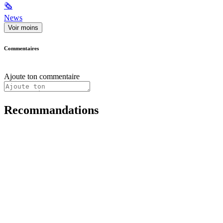
🗞
News
Voir moins
Commentaires
Ajoute ton commentaire
Recommandations