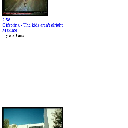
2:58
Offspring - The kids aren't alright
Maxime
il y a 20 ans