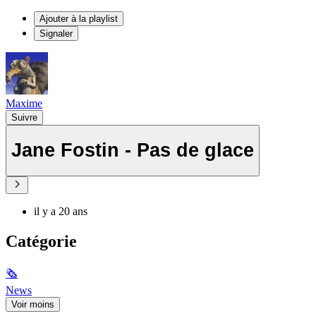
Ajouter à la playlist
Signaler
Maxime
Suivre
Jane Fostin - Pas de glace
il y a 20 ans
Catégorie
🗞
News
Voir moins