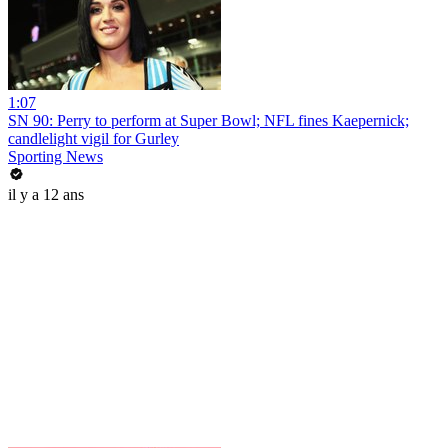
1:07
SN 90: Perry to perform at Super Bowl; NFL fines Kaepernick;
candlelight vigil for Gurley
Sporting News
il y a 12 ans