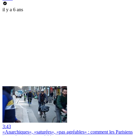
il y a 6 ans
3:43
«Anarchiques», «saturées», «pas agréables» : comment les Parisiens