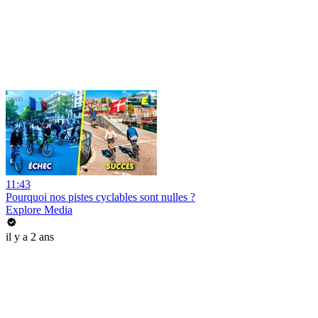
11:43
Pourquoi nos pistes cyclables sont nulles ?
Explore Media
il y a 2 ans