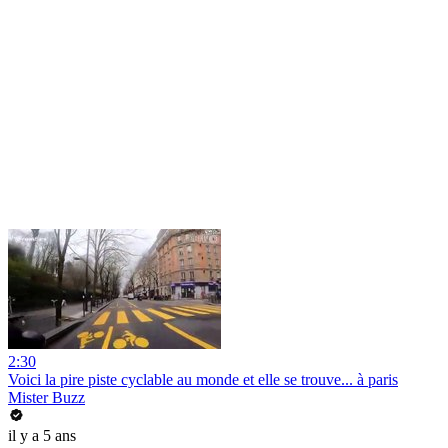
2:30
Voici la pire piste cyclable au monde et elle se trouve... à paris
Mister Buzz
il y a 5 ans