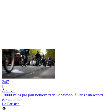
2:47
|
À suivre
19000 vélos par jour boulevard de Sébastopol à Paris : un record...
et «un enfer»
Le Parisien