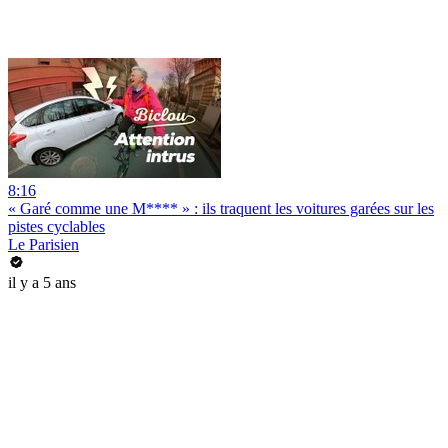
8:16
« Garé comme une M**** » : ils traquent les voitures garées sur les
pistes cyclables
Le Parisien
il y a 5 ans