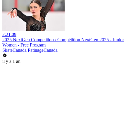
2:21:09
2025 NextGen Competition / Compétition NextGen 2025 - Junior
Women - Free Program
SkateCanada PatinageCanada
il y a 1 an