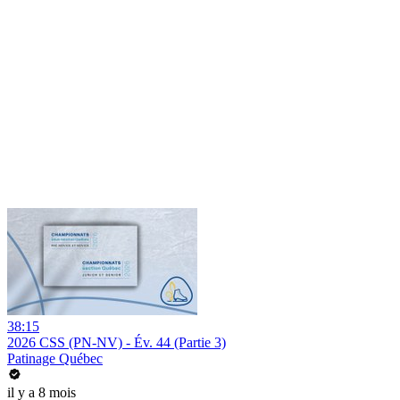
38:15
2026 CSS (PN-NV) - Év. 44 (Partie 3)
Patinage Québec
il y a 8 mois