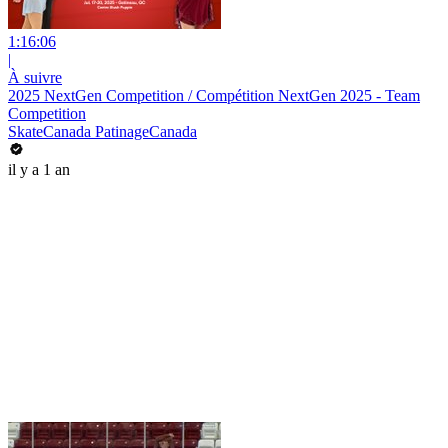
1:16:06
|
À suivre
2025 NextGen Competition / Compétition NextGen 2025 - Team
Competition
SkateCanada PatinageCanada
il y a 1 an