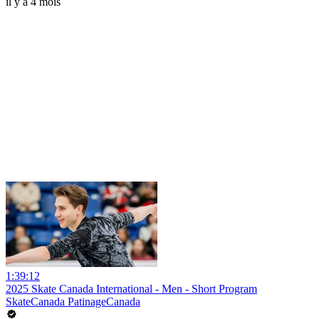
il y a 4 mois
1:39:12
2025 Skate Canada International - Men - Short Program
SkateCanada PatinageCanada