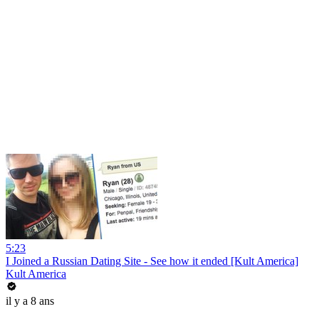
5:23
I Joined a Russian Dating Site - See how it ended [Kult America]
Kult America
il y a 8 ans