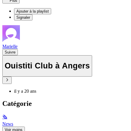
Plus
Ajouter à la playlist
Signaler
Marielle
Suivre
Ouistiti Club à Angers
il y a 20 ans
Catégorie
🗞
News
Voir moins