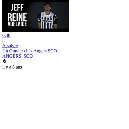
0:38
|
À suivre
Un Gunner chez Angers SCO !
ANGERS_SCO
il y a 8 ans