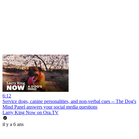
6:12
Service dogs, canine personalities, and non-verbal cues -- The Dog's
Mind Panel answers your social media questions
Larry King Now on Ora.TV
il y a 6 ans