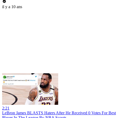
il y a 10 ans
2:21
LeBron James BLASTS Haters After He Received 0 Votes For Best
Player In The League By NBA Scouts