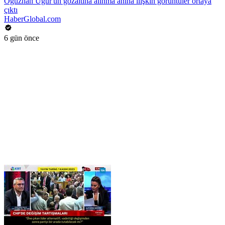
Oğuzhan Uğur'un gözaltına alınma anına ilişkin görüntüler ortaya
çıktı
HaberGlobal.com
6 gün önce