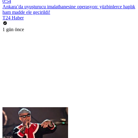
0:54
Ankara’da uyuşturucu imalathanesine operasyon: yüzbinlerce haplık
ham madde ele geçirildi!
T24 Haber
1 gün önce