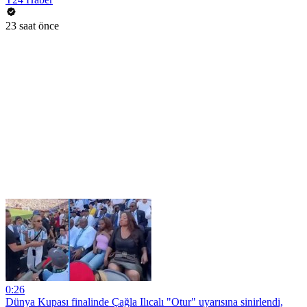
23 saat önce
0:26
Dünya Kupası finalinde Çağla Ilıcalı "Otur" uyarısına sinirlendi,