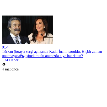
0:54
Türkan Şoray'a sergi açılışında Kadir İnanır soruldu: Hiçbir zaman
unutmayacağız; şimdi mutlu anımızda niye hatırlattın?
T24 Haber
4 saat önce