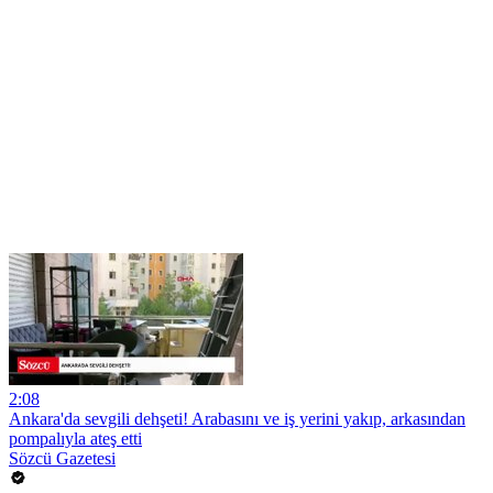
2:08
Ankara'da sevgili dehşeti! Arabasını ve iş yerini yakıp, arkasından
pompalıyla ateş etti
Sözcü Gazetesi