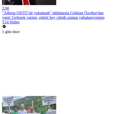
2:00
"Athena ODTÜ'de yuhalandı" iddialarına Gökhan Özoğuz'dan
yanıt: Gelenek varmış, rektör bey çıktığı zaman yuhalanıyormuş
T24 Haber
1 gün önce