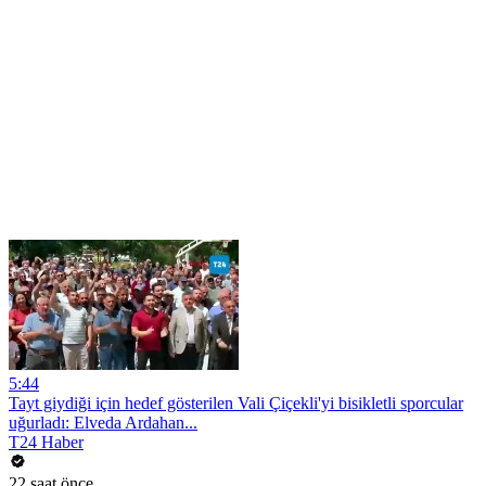
5:44
Tayt giydiği için hedef gösterilen Vali Çiçekli'yi bisikletli sporcular
uğurladı: Elveda Ardahan...
T24 Haber
22 saat önce