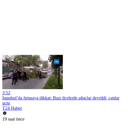
3:52
İstanbul’da fırtınaya dikkat: Bazı ilçelerde ağaçlar devrildi, çatılar
uçtu
T24 Haber
19 saat önce