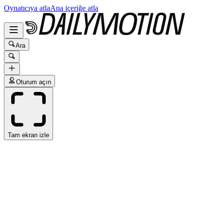
Oynatıcıya atla
Ana içeriğe atla
Ara
Oturum açın
Tam ekran izle