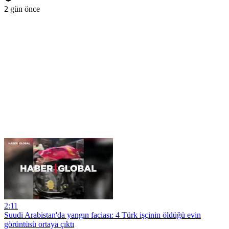
2 gün önce
2:11
Suudi Arabistan'da yangın faciası: 4 Türk işçinin öldüğü evin
görüntüsü ortaya çıktı