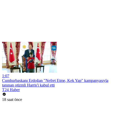
1:07
Cumhurbaşkanı Erdoğan "Nefret Etme, Kek Yap" kampanyasıyla
tanınan otizmli Harris'i kabul etti
T24 Haber
18 saat önce