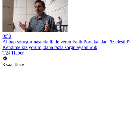
0:50
Ahbap soruşturmasında ifade veren Fatih Portakal'dan 'öz eleştiri':
Kendime kızıyorum, daha fazla sorgulayabilirdik
T24 Haber
3 saat önce