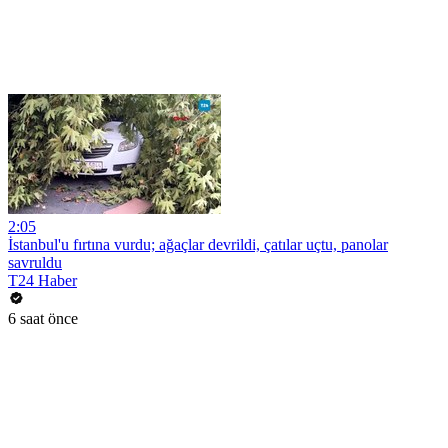
2:05
İstanbul'u fırtına vurdu; ağaçlar devrildi, çatılar uçtu, panolar
savruldu
T24 Haber
6 saat önce