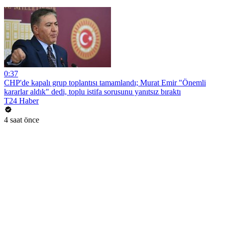
0:37
CHP'de kapalı grup toplantısı tamamlandı; Murat Emir "Önemli
kararlar aldık" dedi, toplu istifa sorusunu yanıtsız bıraktı
T24 Haber
4 saat önce