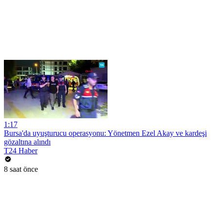
1:17
Bursa'da uyuşturucu operasyonu: Yönetmen Ezel Akay ve kardeşi
gözaltına alındı
T24 Haber
8 saat önce