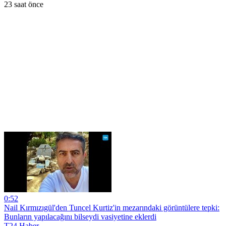
23 saat önce
0:52
Nail Kırmızıgül'den Tuncel Kurtiz'in mezarındaki görüntülere tepki:
Bunların yapılacağını bilseydi vasiyetine eklerdi
T24 Haber