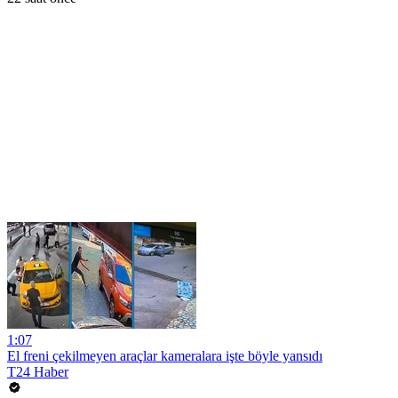
1:07
El freni çekilmeyen araçlar kameralara işte böyle yansıdı
T24 Haber