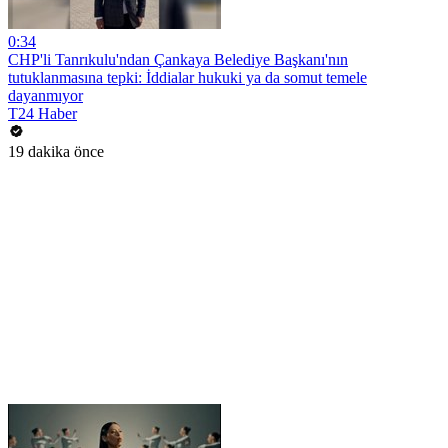
0:34
CHP'li Tanrıkulu'ndan Çankaya Belediye Başkanı'nın
tutuklanmasına tepki: İddialar hukuki ya da somut temele
dayanmıyor
T24 Haber
19 dakika önce