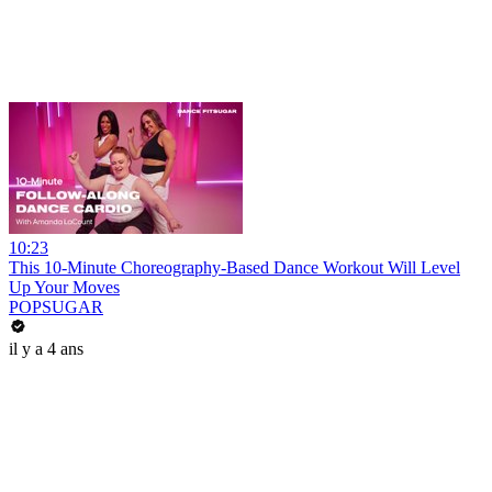
10:23
This 10-Minute Choreography-Based Dance Workout Will Level
Up Your Moves
POPSUGAR
il y a 4 ans