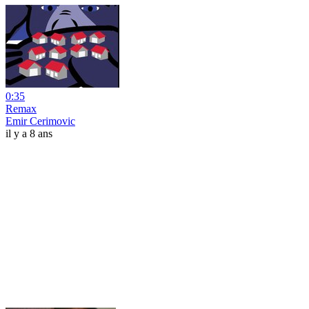
0:35
Remax
Emir Cerimovic
il y a 8 ans