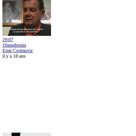
29:07
10ansdepuis
Emir Cerimovic
il y a 18 ans