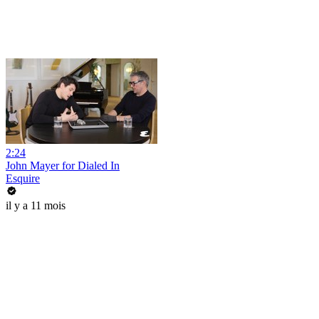
2:24
John Mayer for Dialed In
Esquire
il y a 11 mois