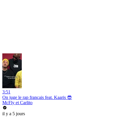
3:51
On juge le rap français feat. Kaaris 😎
McFly et Carlito
il y a 5 jours