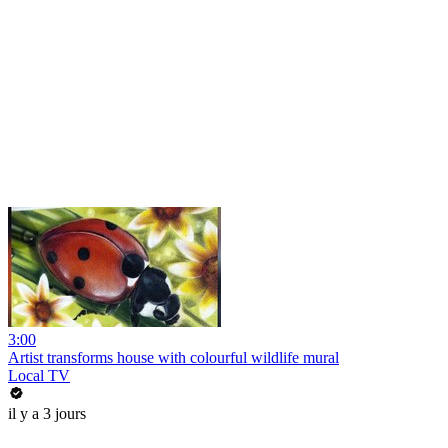
3:00
Artist transforms house with colourful wildlife mural
Local TV
il y a 3 jours