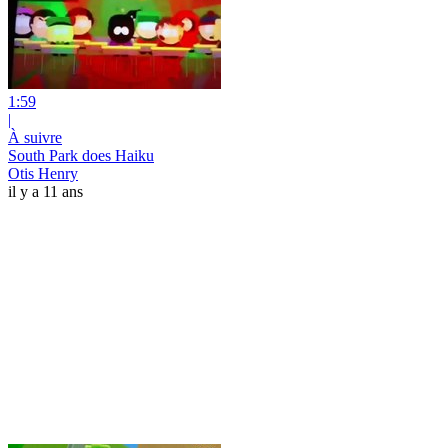
1:59
|
À suivre
South Park does Haiku
Otis Henry
il y a 11 ans