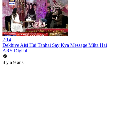
2:14
Dekhiye Aisi Hai Tanhai Say Kya Message Milta Hai
ARY Digital
il y a 9 ans