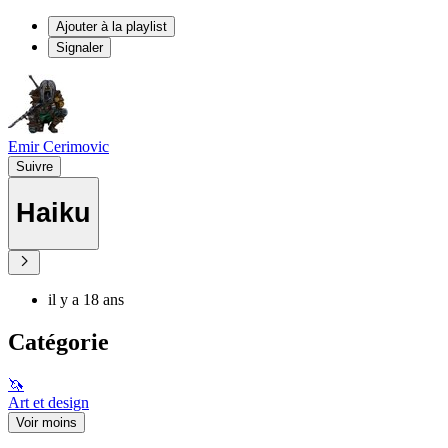
Ajouter à la playlist
Signaler
Emir Cerimovic
Suivre
Haiku
il y a 18 ans
Catégorie
🦄
Art et design
Voir moins