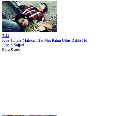
3:44
Kya Tumhe Maloom Hai Mai Kitna Udas Rahta Hu
Junaid Sajjad
il y a 9 ans