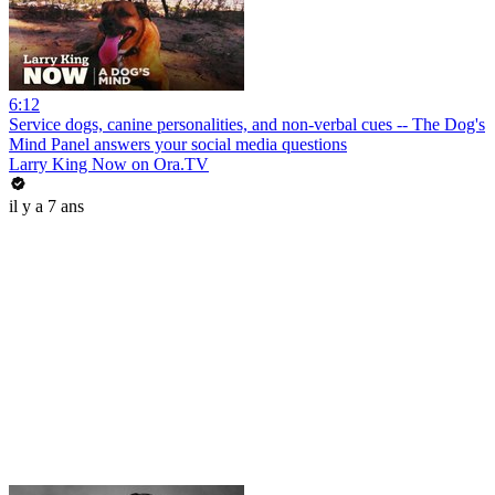
6:12
Service dogs, canine personalities, and non-verbal cues -- The Dog's
Mind Panel answers your social media questions
Larry King Now on Ora.TV
il y a 7 ans