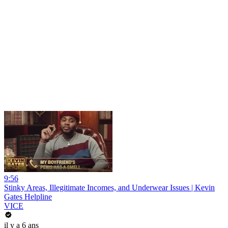
9:56
Stinky Areas, Illegitimate Incomes, and Underwear Issues | Kevin
Gates Helpline
VICE
il y a 6 ans