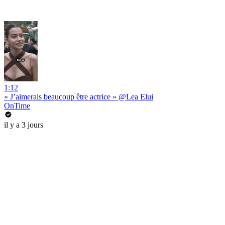
1:12
« J’aimerais beaucoup être actrice » @Lea Elui
OnTime
il y a 3 jours