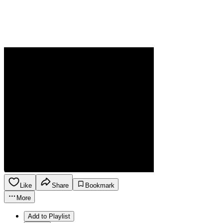
Like
Share
Bookmark
More
Add to Playlist