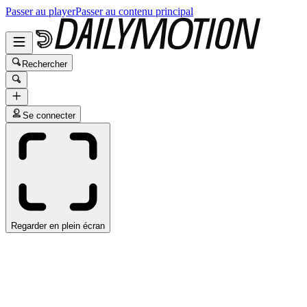
Passer au player
Passer au contenu principal
Rechercher
Se connecter
Regarder en plein écran