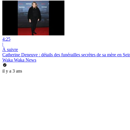
4:25
|
À suivre
Catherine Deneuve : détails des funérailles secrètes de sa mère en Se
Waka Waka News
il y a 3 ans