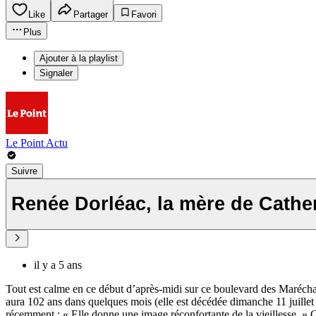
Like
Partager
Favori
Plus
Ajouter à la playlist
Signaler
Le Point Actu
Suivre
Renée Dorléac, la mère de Cathe
il y a 5 ans
Tout est calme en ce début d’après-midi sur ce boulevard des Maréchau
aura 102 ans dans quelques mois (elle est décédée dimanche 11 juillet à
récemment : « Elle donne une image réconfortante de la vieillesse. » Ce