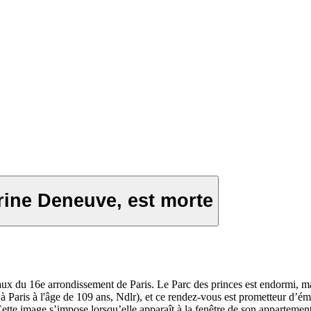
rine Deneuve, est morte
x du 16e arrondissement de Paris. Le Parc des princes est endormi, mai
 Paris à l'âge de 109 ans, Ndlr), et ce rendez-vous est prometteur d’émo
tte image s’impose lorsqu’elle apparaît à la fenêtre de son appartement. L