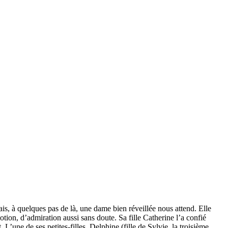
s, à quelques pas de là, une dame bien réveillée nous attend. Elle
tion, d’admiration aussi sans doute. Sa fille Catherine l’a confié
’une de ses petites-filles, Delphine (fille de Sylvie, la troisième