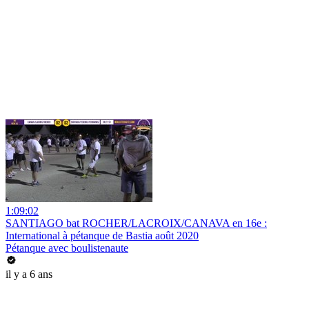
1:09:02
SANTIAGO bat ROCHER/LACROIX/CANAVA en 16e :
International à pétanque de Bastia août 2020
Pétanque avec boulistenaute
il y a 6 ans