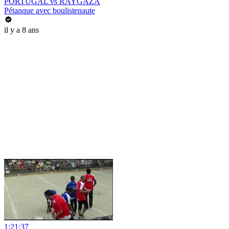
PORTUGAL vs RAYGAZA
Pétanque avec boulistenaute
il y a 8 ans
1:21:37