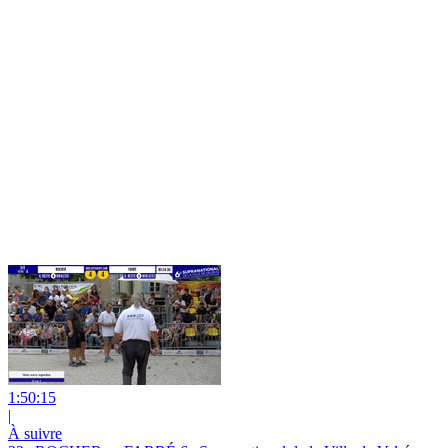
1:50:15
|
À suivre