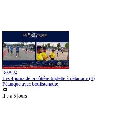
3:58:24
Les 4 jours de la côtière triplette à pétanque (4)
Pétanque avec boulistenaute
il y a 5 jours