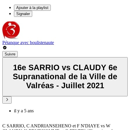
Ajouter à la playlist
Signaler
Pétanque avec boulistenaute
Suivre
16e SARRIO vs CLAUDY 6e
Supranational de la Ville de
Valréas - Juillet 2021
il y a 5 ans
C SARRIO, C ANDRIANSEHENO et F N'DIAYE vs W