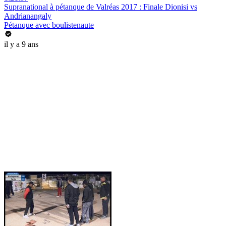
Supranational à pétanque de Valréas 2017 : Finale Dionisi vs
Andrianangaly
Pétanque avec boulistenaute
il y a 9 ans