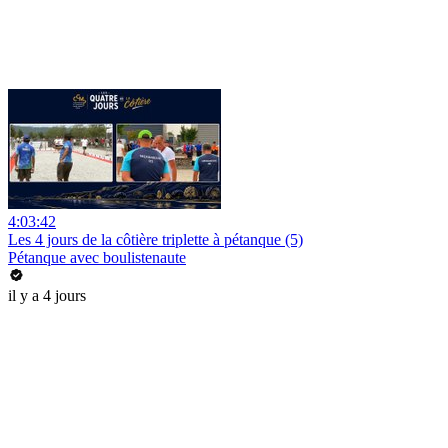
4:03:42
Les 4 jours de la côtière triplette à pétanque (5)
Pétanque avec boulistenaute
il y a 4 jours