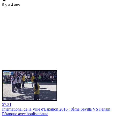
il y a 4 ans
57:21
International de la Ville d'Espalion 2016 : 8ème Sevilla VS Feltain
Pétanque avec boulistenaute