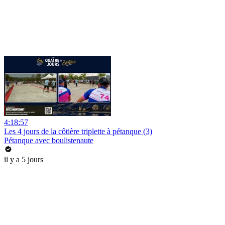
4:18:57
Les 4 jours de la côtière triplette à pétanque (3)
Pétanque avec boulistenaute
il y a 5 jours