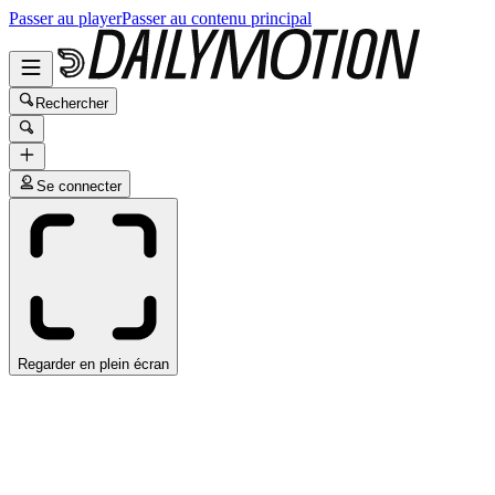
Passer au player
Passer au contenu principal
Rechercher
Se connecter
Regarder en plein écran