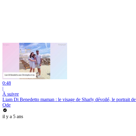
0:48
|
À suivre
Liam Di Benedetto maman : le visage de Sharly dévoilé, le portrait d
Ode
il y a 5 ans