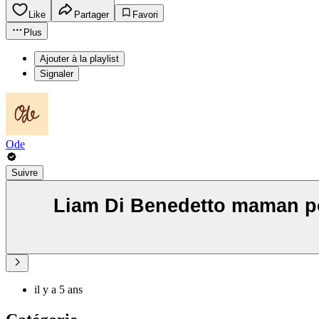
Like
Partager
Favori
Plus
Ajouter à la playlist
Signaler
Ode
Suivre
Liam Di Benedetto maman pour
il y a 5 ans