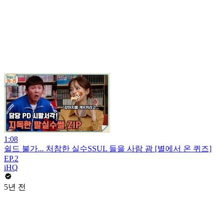
1:08
쉴드 불가... 처참한 실수SSUL 들을 사람 괌 [별에서 온 퀴즈]
EP.2
iHQ
5년 전