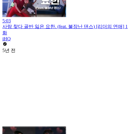
5:03
사랑 찾다 골반 잃은 요한. (feat. 불장난 댄스) [리더의 연애] 1
화
iHQ
5년 전