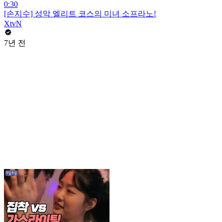
0:30
[손지수] 성악 엘리트 코스의 미녀 소프라노!
XtvN
7년 전