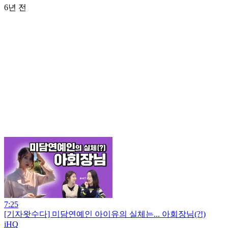
6년 전
7:25
[기자왓수다] 미담연예인 아이유의 실체는... 아회장님(?!)
iHQ