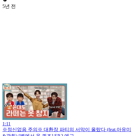
5년 전
1:11
※정신없음 주의※ 대환장 파티의 서막이 올랐다 (feat.아유미
&광희) [별에서 온 퀴즈] EP.2 예고