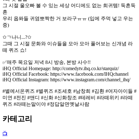
그 시절 울오빠 볼 수 있는 세상 어디에도 없는 희귀템! 둑흔둑
흔
우리 옵퐈들 귀염뽀짝한 거 보라구ㅠㅠ (입에 주먹 넣고 우는
중)
✩ㄱ나니...?✩
그때 그 시절 문화와 이슈들을 모아 모아 풀어보는 신개념 라
떼 퀴즈 쇼!
✅매주 목요일 저녁 8시 방송, 본방 사수!!
iHQ Official Homepage: http://comedytv.ihq.co.kr/starquiz/
iHQ Official Facebook: https://www.facebook.com/IHQchannel
iHQ Official Instagram: https://www.instagram.com/channel_ihq/
#별에서온퀴즈 #별퀴즈 #조세호 #남창희 #김환 #여자아이들 #
미연 #전진 #앤디 #신화 #신화창조 #테레비 #라떼위키 #라떼
퀴즈 #라떼는말이야 #정답알면옛날사람
카테고리
📺