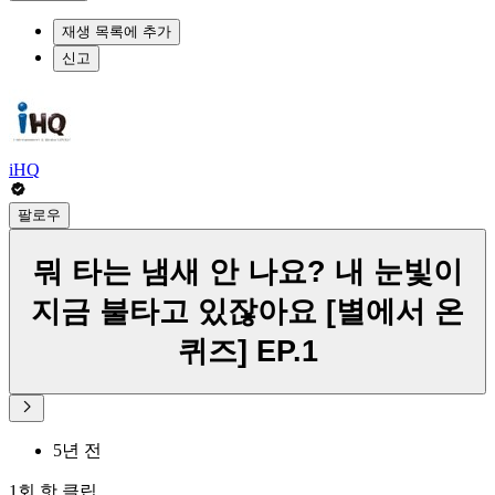
재생 목록에 추가
신고
iHQ
팔로우
뭐 타는 냄새 안 나요? 내 눈빛이
지금 불타고 있잖아요 [별에서 온
퀴즈] EP.1
5년 전
1회 핫 클립