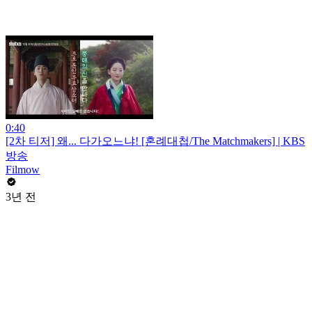
0:40
[2차 티저] 왜... 다가오느냐! [혼례대첩/The Matchmakers] | KBS
방송
Filmow
3년 전