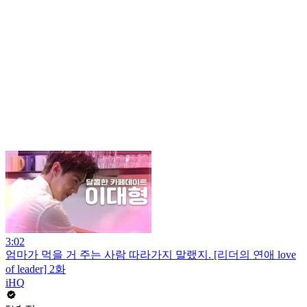
3:02
엄마가 먹을 거 주는 사람 따라가지 말랬지. [리더의 연애 love
of leader] 2화
iHQ