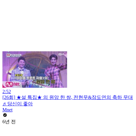
2:52
[26회] ★설 특집★ 의 원앙 한 쌍, 전현무&장도연의 축하 무대
♬당신이 좋아
Mnet
6년 전