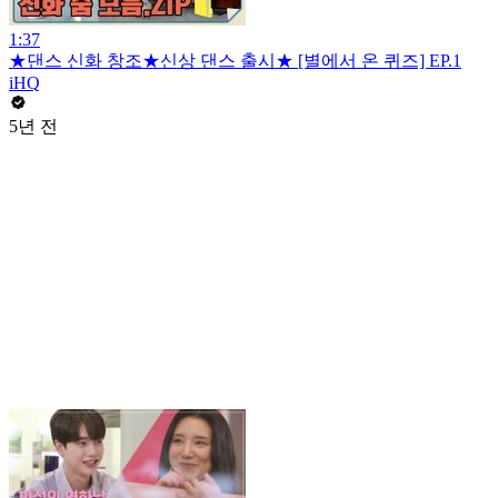
1:37
★댄스 신화 창조★신상 댄스 출시★ [별에서 온 퀴즈] EP.1
iHQ
5년 전