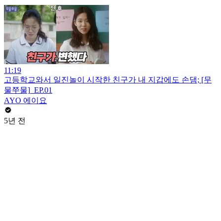
11:19
고등학교와서 일진놀이 시작한 친구가 내 지갑에도 손댐; [무
물쭈물]_EP.01
AYO 에이요
5년 전