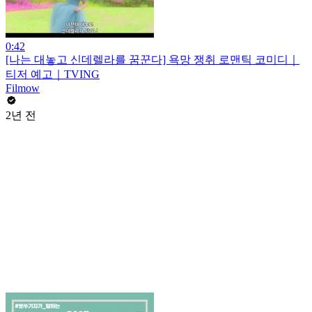
0:42
[나는 대놓고 신데렐라를 꿈꾼다] 욕망 쟁취 로맨틱 코미디｜
티저 예고｜TVING
Filmow
2년 전