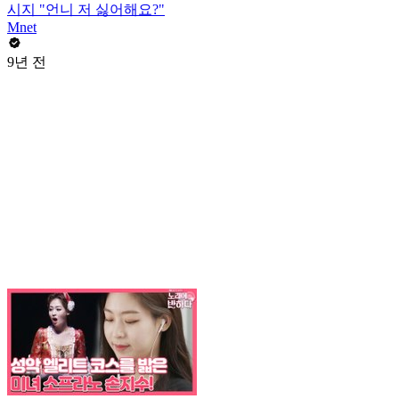
시지 "언니 저 싫어해요?"
Mnet
9년 전