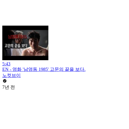
5:43
EN - 영화 '남영동 1985' 고문의 끝을 보다.
노컷브이
7년 전