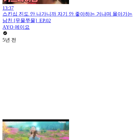
13:37
스킨십 진도 안 나가니까 자기 안 좋아하는 거냐며 몰아가는
남친 [무물쭈물]_EP.02
AYO 에이요
5년 전