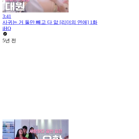
3:41
사귀는 거 둘만 빼고 다 앎 [리더의 연애] 1화
iHQ
5년 전