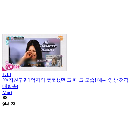
1:13
[여자친구편] 엄지의 풋풋했던 그 때 그 모습! 데뷔 영상 전격
대방출!
Mnet
9년 전