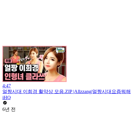
4:47
얼짱시대 이희경 활약상 모음.ZIP |Allzzang|얼짱시대요즘뭐해
iHQ
6년 전