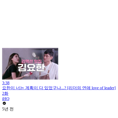
3:38
요한이 너는 계획이 다 있었구나...? [리더의 연애 love of leader]
2화
iHQ
5년 전