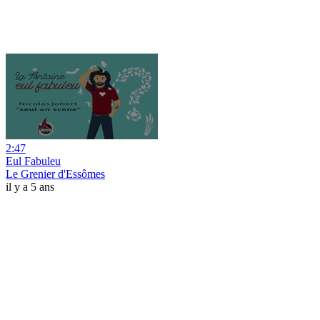
2:47
Eul Fabuleu
Le Grenier d'Essômes
il y a 5 ans