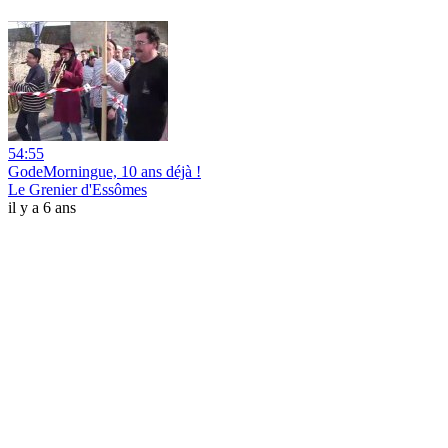
54:55
GodeMorningue, 10 ans déjà !
Le Grenier d'Essômes
il y a 6 ans