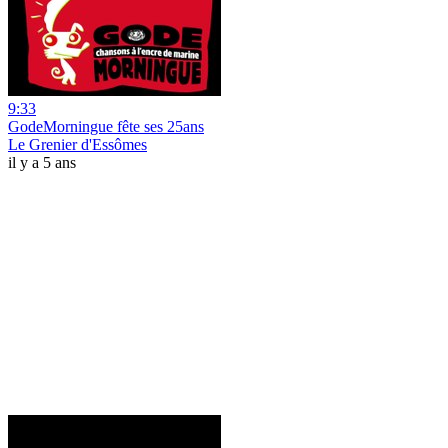
9:33
GodeMorningue fête ses 25ans
Le Grenier d'Essômes
il y a 5 ans