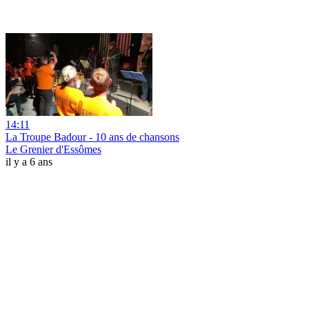
14:11
La Troupe Badour - 10 ans de chansons
Le Grenier d'Essômes
il y a 6 ans