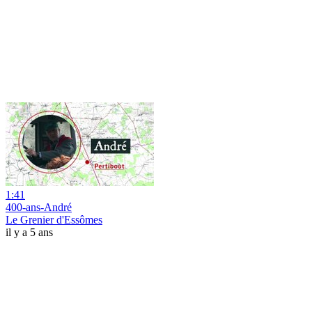
1:41
400-ans-André
Le Grenier d'Essômes
il y a 5 ans