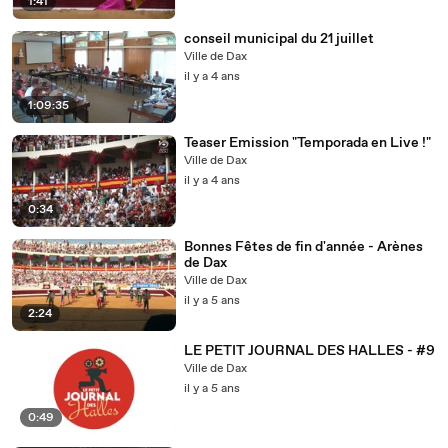
1:41
conseil municipal du 21 juillet
Ville de Dax
il y a 4 ans
1:09:35
Teaser Emission "Temporada en Live !"
Ville de Dax
il y a 4 ans
0:34
Bonnes Fêtes de fin d'année - Arènes
de Dax
Ville de Dax
il y a 5 ans
2:24
LE PETIT JOURNAL DES HALLES - #9
Ville de Dax
il y a 5 ans
0:49