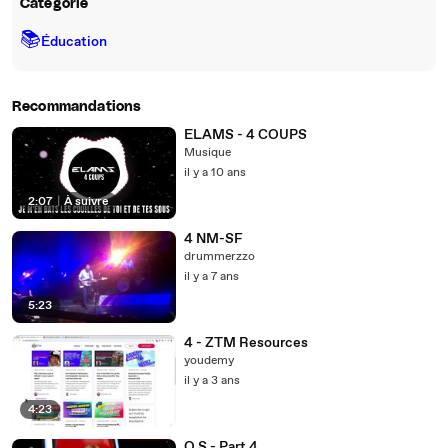
Catégorie
📚
Éducation
Recommandations
ELAMS - 4 COUPS
Musique
il y a 10 ans
2:07
|
À suivre
4 NM-SF
drummerzzo
il y a 7 ans
5:23
4 - ZTM Resources
youdemy
il y a 3 ans
4:23
O S - Part 4