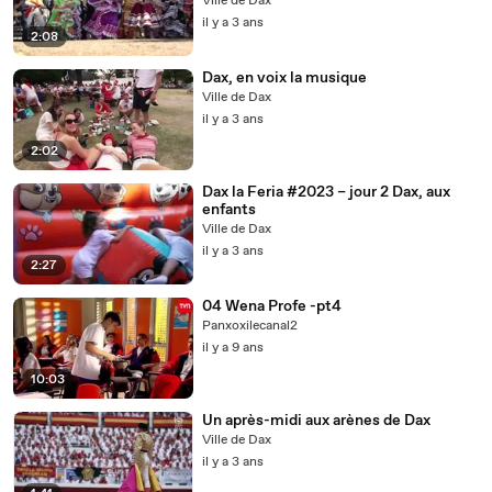
Ville de Dax
il y a 3 ans
2:08
Dax, en voix la musique
Ville de Dax
il y a 3 ans
2:02
Dax la Feria #2023 – jour 2 Dax, aux
enfants
Ville de Dax
il y a 3 ans
2:27
04 Wena Profe -pt4
Panxoxilecanal2
il y a 9 ans
10:03
Un après-midi aux arènes de Dax
Ville de Dax
il y a 3 ans