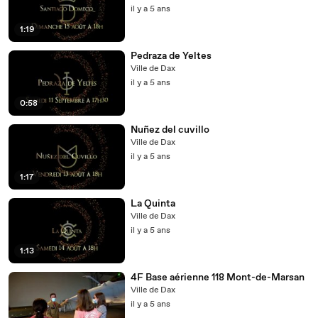
il y a 5 ans
1:19
Pedraza de Yeltes
Ville de Dax
il y a 5 ans
0:58
Nuñez del cuvillo
Ville de Dax
il y a 5 ans
1:17
La Quinta
Ville de Dax
il y a 5 ans
1:13
4F Base aérienne 118 Mont-de-Marsan
Ville de Dax
il y a 5 ans