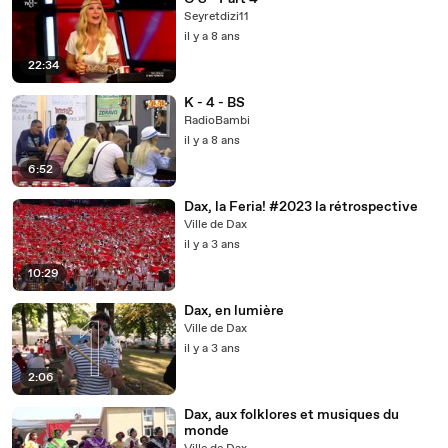
Seyretdizi11
il y a 8 ans
22:34
K - 4 - BS
RadioBambi
il y a 8 ans
6:52
Dax, la Feria! #2023 la rétrospective
Ville de Dax
il y a 3 ans
10:29
Dax, en lumière
Ville de Dax
il y a 3 ans
2:06
Dax, aux folklores et musiques du
monde