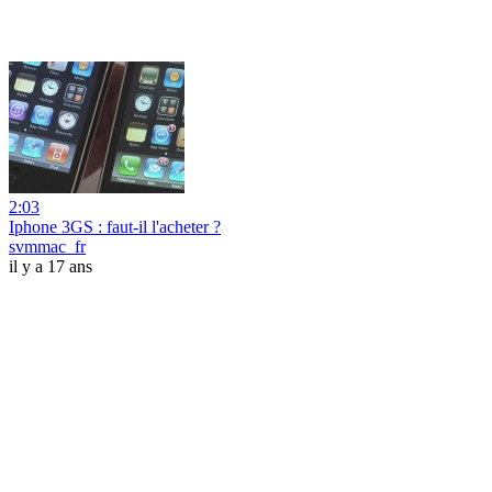
2:03
Iphone 3GS : faut-il l'acheter ?
svmmac_fr
il y a 17 ans