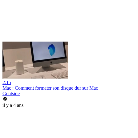
2:15
Mac : Comment formater son disque dur sur Mac
Gentside
il y a 4 ans