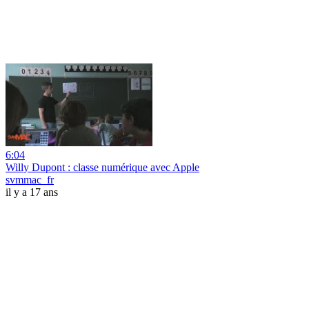
6:04
Willy Dupont : classe numérique avec Apple
svmmac_fr
il y a 17 ans