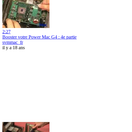
2:27
Booster votre Power Mac G4 : 4e partie
svmmac_fr
il y a 18 ans