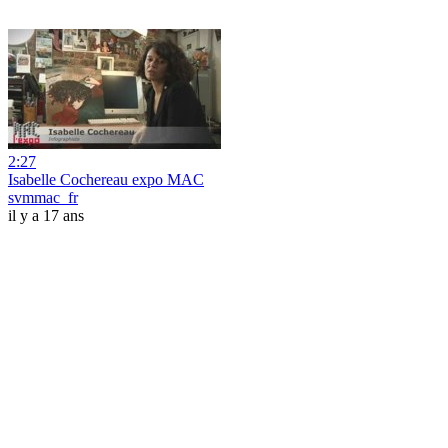
2:27
Isabelle Cochereau expo MAC
svmmac_fr
il y a 17 ans