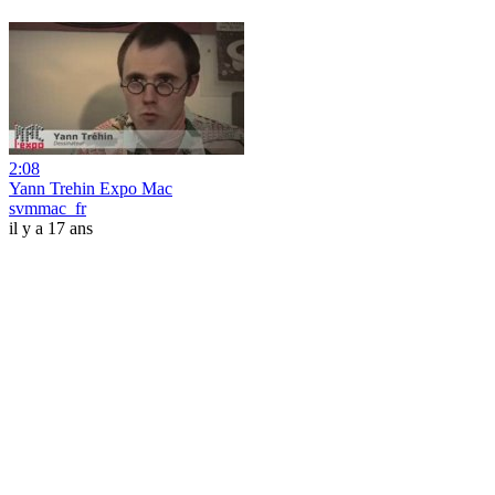
2:08
Yann Trehin Expo Mac
svmmac_fr
il y a 17 ans