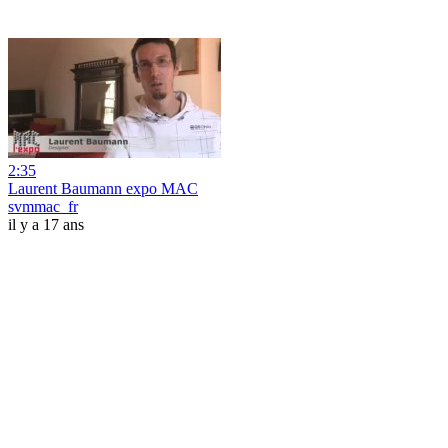
2:35
Laurent Baumann expo MAC
svmmac_fr
il y a 17 ans