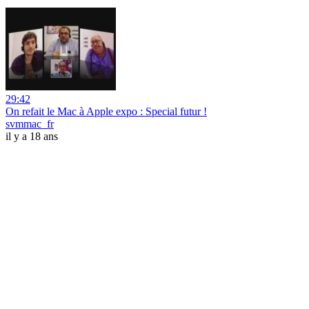
29:42
On refait le Mac à Apple expo : Special futur !
svmmac_fr
il y a 18 ans