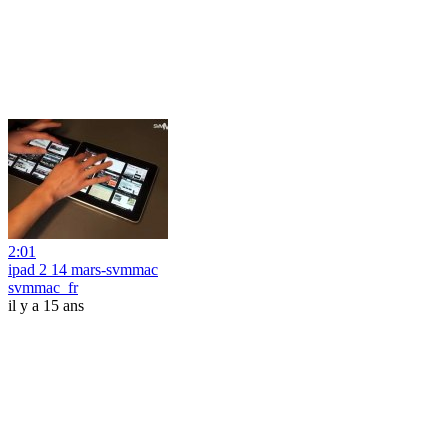
2:01
ipad 2 14 mars-svmmac
svmmac_fr
il y a 15 ans