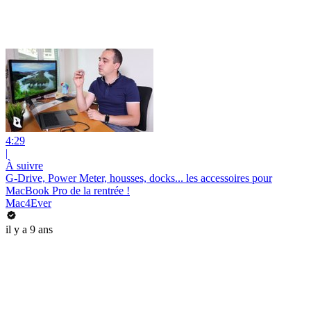
4:29
|
À suivre
G-Drive, Power Meter, housses, docks... les accessoires pour
MacBook Pro de la rentrée !
Mac4Ever
il y a 9 ans