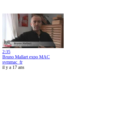
2:35
Bruno Mallart expo MAC
svmmac_fr
il y a 17 ans