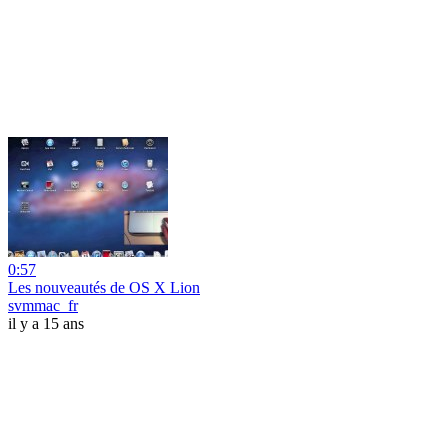
0:57
Les nouveautés de OS X Lion
svmmac_fr
il y a 15 ans