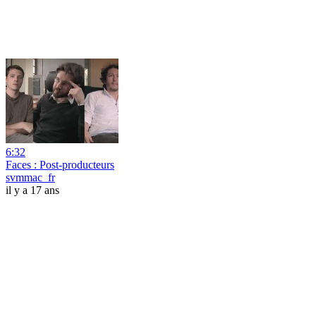
6:32
Faces : Post-producteurs
svmmac_fr
il y a 17 ans