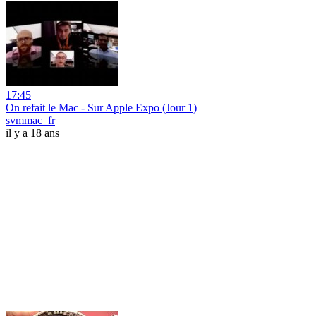
17:45
On refait le Mac - Sur Apple Expo (Jour 1)
svmmac_fr
il y a 18 ans