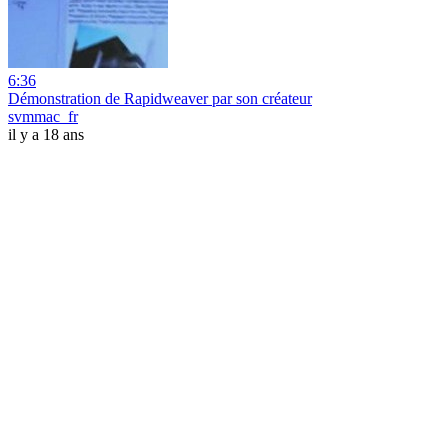
6:36
Démonstration de Rapidweaver par son créateur
svmmac_fr
il y a 18 ans