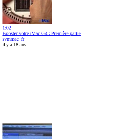
1:02
Booster votre iMac G4 : Première partie
svmmac_fr
il y a 18 ans