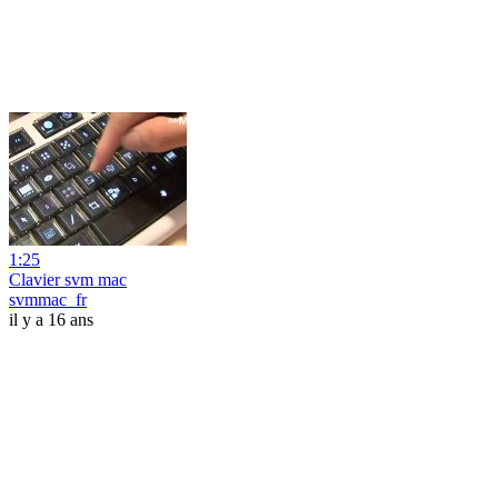
1:25
Clavier svm mac
svmmac_fr
il y a 16 ans