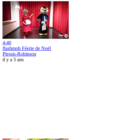
4:40
flashmob Féerie de Noël
Plessis-Robinson
il y a 5 ans