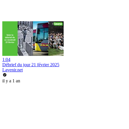
1:04
Débrief du jour 21 février 2025
Lavenir.net
il y a 1 an