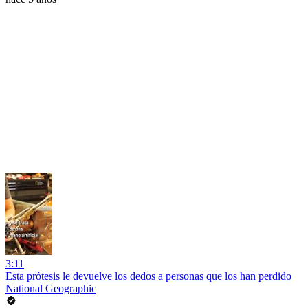
3:11
Esta prótesis le devuelve los dedos a personas que los han perdido
National Geographic