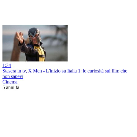
1:34
Stasera in tv, X Men - L'inizio su Italia 1: le curiosità sul film che
non sapevi
Cinema
5 anni fa