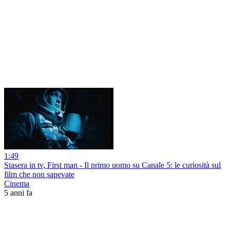
1:49
Stasera in tv, First man - Il primo uomo su Canale 5: le curiosità sul
film che non sapevate
Cinema
5 anni fa