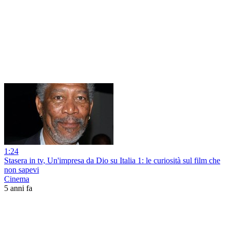
1:24
Stasera in tv, Un'impresa da Dio su Italia 1: le curiosità sul film che
non sapevi
Cinema
5 anni fa