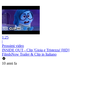
1:25
|
Prossimi video
INSIDE OUT - Clip 'Gioia e Tristezza' [HD]
FilmIsNow Trailer & Clip in Italiano
10 anni fa