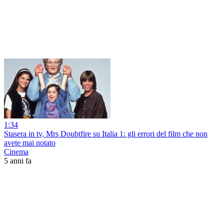
1:34
Stasera in tv, Mrs Doubtfire su Italia 1: gli errori del film che non
avete mai notato
Cinema
5 anni fa