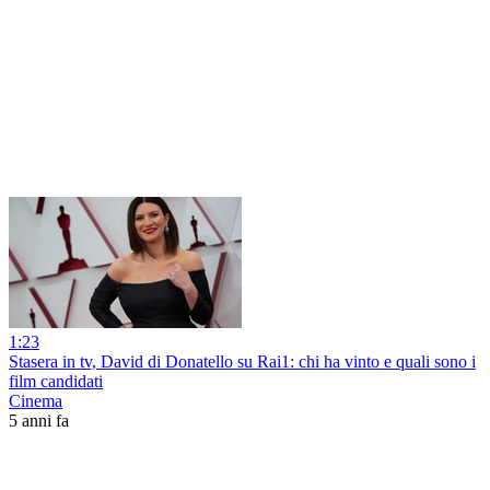
1:23
Stasera in tv, David di Donatello su Rai1: chi ha vinto e quali sono i
film candidati
Cinema
5 anni fa