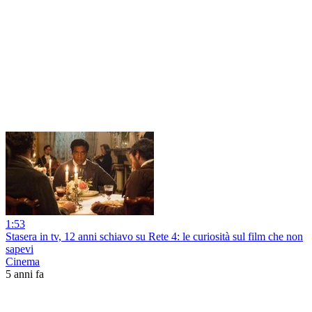
1:53
Stasera in tv, 12 anni schiavo su Rete 4: le curiosità sul film che non
sapevi
Cinema
5 anni fa