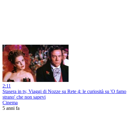
2:11
Stasera in tv, Viaggi di Nozze su Rete 4: le curiosità su 'O famo
strano' che non sapevi
Cinema
5 anni fa