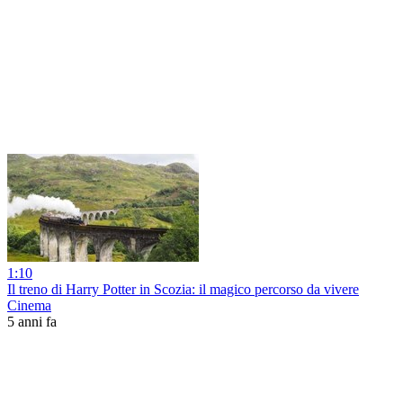
1:10
Il treno di Harry Potter in Scozia: il magico percorso da vivere
Cinema
5 anni fa