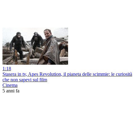
1:18
Stasera in tv, Apes Revolution, il pianeta delle scimmie: le curiosità
che non sapevi sul film
Cinema
5 anni fa