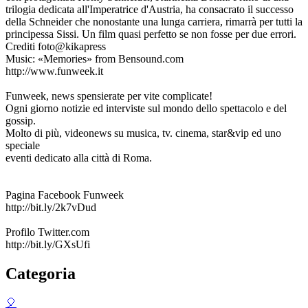
trilogia dedicata all'Imperatrice d'Austria, ha consacrato il successo
della Schneider che nonostante una lunga carriera, rimarrà per tutti la
principessa Sissi. Un film quasi perfetto se non fosse per due errori.
Crediti foto@kikapress
Music: «Memories» from Bensound.com
http://www.funweek.it
Funweek, news spensierate per vite complicate!
Ogni giorno notizie ed interviste sul mondo dello spettacolo e del
gossip.
Molto di più, videonews su musica, tv. cinema, star&vip ed uno
speciale
eventi dedicato alla città di Roma.
Pagina Facebook Funweek
http://bit.ly/2k7vDud
Profilo Twitter.com
http://bit.ly/GXsUfi
Categoria
🎈