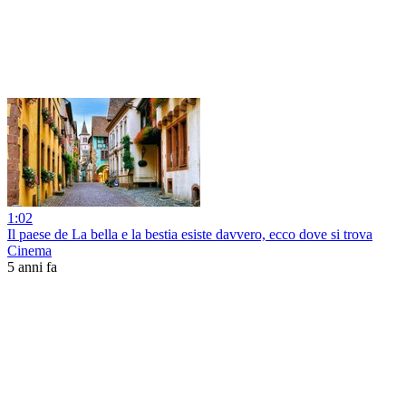
1:02
Il paese de La bella e la bestia esiste davvero, ecco dove si trova
Cinema
5 anni fa