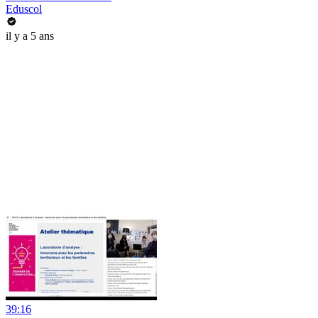
Eduscol
il y a 5 ans
39:16