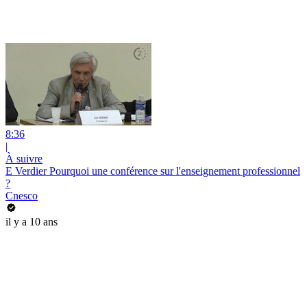
8:36
|
À suivre
E Verdier Pourquoi une conférence sur l'enseignement professionnel
?
Cnesco
il y a 10 ans