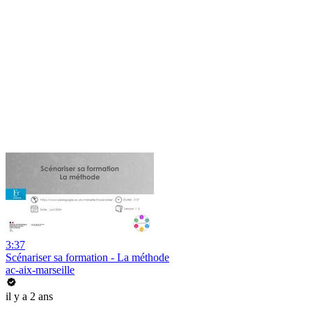
3:37
Scénariser sa formation - La méthode
ac-aix-marseille
il y a 2 ans