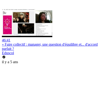
46:41
« Faire collectif : manager, une question d'équilibre et... d'accord
parfait ?
Eduscol
il y a 5 ans