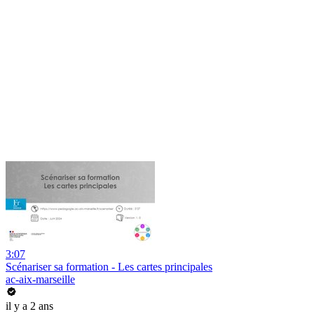
3:07
Scénariser sa formation - Les cartes principales
ac-aix-marseille
il y a 2 ans