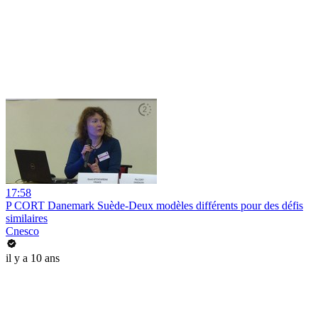
17:58
P CORT Danemark Suède-Deux modèles différents pour des défis
similaires
Cnesco
il y a 10 ans