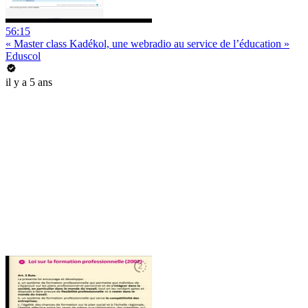
56:15
« Master class Kadékol, une webradio au service de l’éducation »
Eduscol
il y a 5 ans