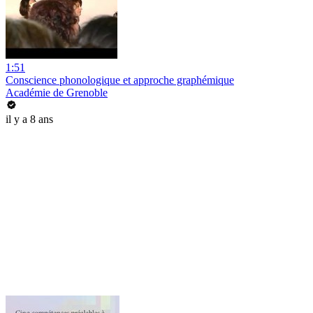
1:51
Conscience phonologique et approche graphémique
Académie de Grenoble
il y a 8 ans