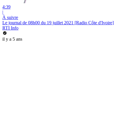
4:39
|
À suivre
Le journal de 08h00 du 19 juillet 2021 [Radio Côte d'Ivoire]
RTI Info
il y a 5 ans