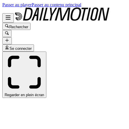
Passer au player
Passer au contenu principal
Rechercher
Se connecter
Regarder en plein écran