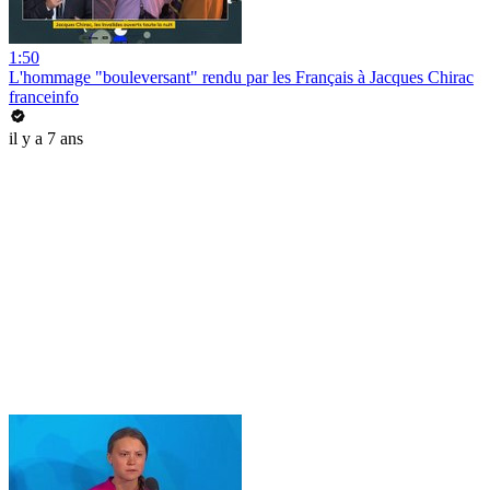
1:50
L'hommage "bouleversant" rendu par les Français à Jacques Chirac
franceinfo
il y a 7 ans