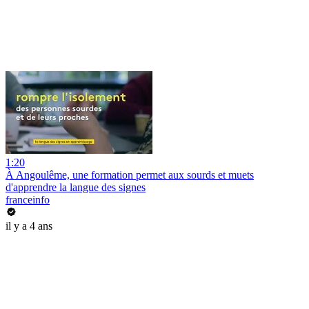
1:20
À Angoulême, une formation permet aux sourds et muets
d'apprendre la langue des signes
franceinfo
il y a 4 ans