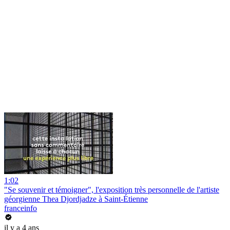
1:02
"Se souvenir et témoigner", l'exposition très personnelle de l'artiste
géorgienne Thea Djordjadze à Saint-Étienne
franceinfo
il y a 4 ans