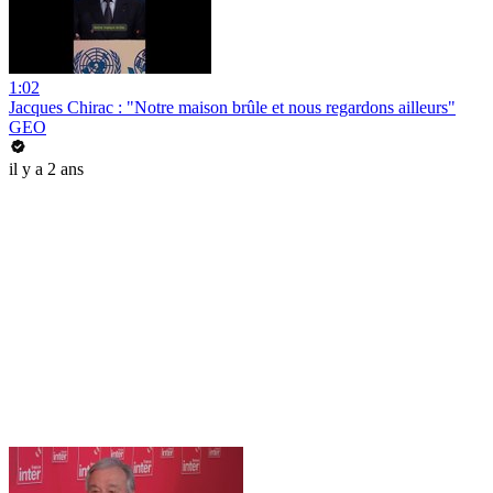
1:02
Jacques Chirac : "Notre maison brûle et nous regardons ailleurs"
GEO
il y a 2 ans