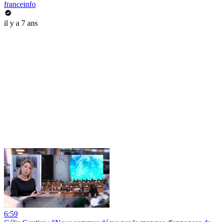
franceinfo
il y a 7 ans
6:59