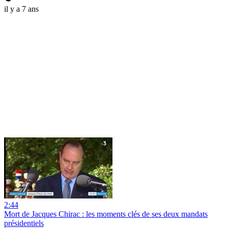
il y a 7 ans
2:44
Mort de Jacques Chirac : les moments clés de ses deux mandats
présidentiels