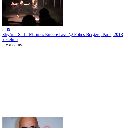
3:39
Shy’m - Si Tu M'aimes Encore Live @ Folies Bergère, Paris, 2018
kekelmb
il y a 8 ans