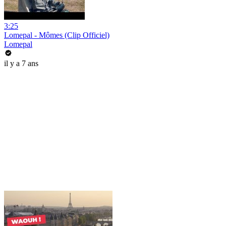
3:25
Lomepal - Mômes (Clip Officiel)
Lomepal
il y a 7 ans