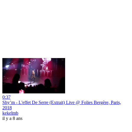
0:37
Shy’m - L'effet De Serre (Extrait) Live @ Folies Bergère, Paris,
2018
kekelmb
il y a 8 ans