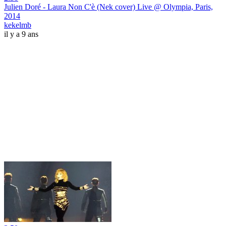
Julien Doré - Laura Non C'è (Nek cover) Live @ Olympia, Paris,
2014
kekelmb
il y a 9 ans