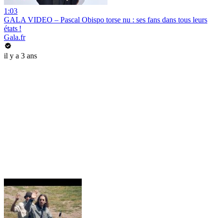
1:03
GALA VIDEO – Pascal Obispo torse nu : ses fans dans tous leurs
états !
Gala.fr
il y a 3 ans