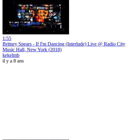
1:55
Britney Spears - If I'm Dancing (Interlude) Live @ Radio City
Music Hall, New York (2018)
kekelmb
il y a 8 ans