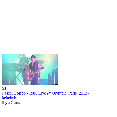
5:05
Pascal Obispo - 1980 Live @ Olympia, Paris (2013)
kekelmb
il y a 5 ans