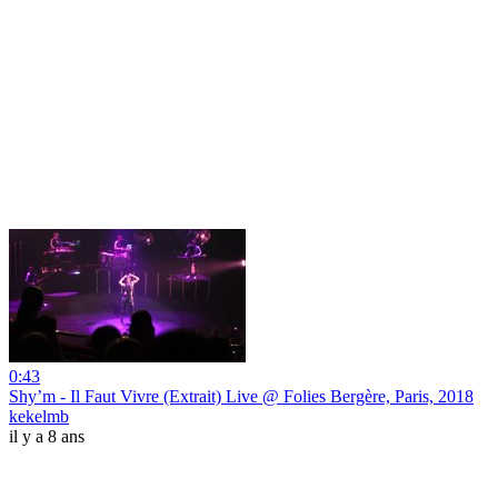
0:43
Shy’m - Il Faut Vivre (Extrait) Live @ Folies Bergère, Paris, 2018
kekelmb
il y a 8 ans