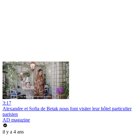
3:17
Alexandre et Sofia de Betak nous font visiter leur hôtel particulier
parisien
AD magazine
il y a 4 ans