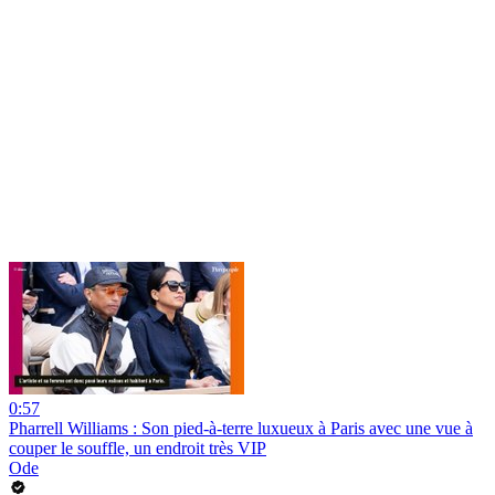
0:57
Pharrell Williams : Son pied-à-terre luxueux à Paris avec une vue à
couper le souffle, un endroit très VIP
Ode