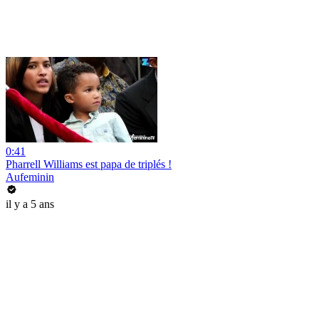
0:41
Pharrell Williams est papa de triplés !
Aufeminin
il y a 5 ans