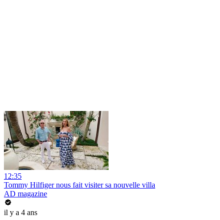
12:35
Tommy Hilfiger nous fait visiter sa nouvelle villa
AD magazine
il y a 4 ans