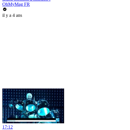
OhMyMag FR
il y a 4 ans
17:12