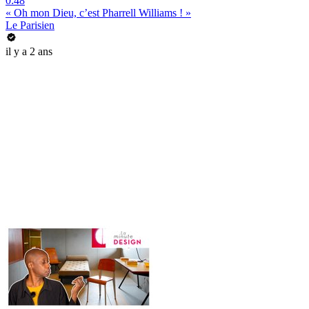
0:48
« Oh mon Dieu, c’est Pharrell Williams ! »
Le Parisien
il y a 2 ans