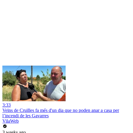
3:33
Veïns de Cruïlles fa més d'un dia que no poden anar a casa per
l’incendi de les Gavarres
VilaWeb
3 weeks ago