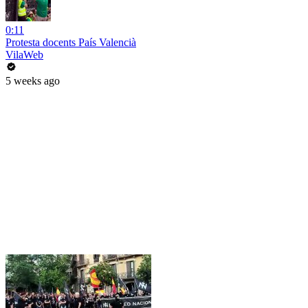
0:11
Protesta docents País Valencià
VilaWeb
5 weeks ago