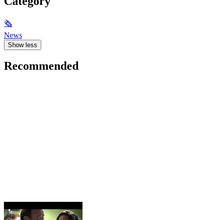
Category
🗞
News
Show less
Recommended