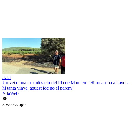
3:13
Un veí d'una urbanització del Pla de Manlleu: "Si no arriba a haver-
hi tanta vinya, aquest foc no el parem"
VilaWeb
3 weeks ago