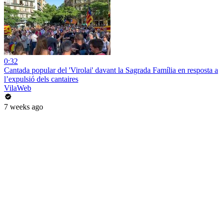
0:32
Cantada popular del 'Virolai' davant la Sagrada Família en resposta a
l’expulsió dels cantaires
VilaWeb
7 weeks ago