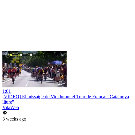
1:01
[VÍDEO] El missatge de Vic durant el Tour de França: "Catalunya
lliure"
VilaWeb
3 weeks ago