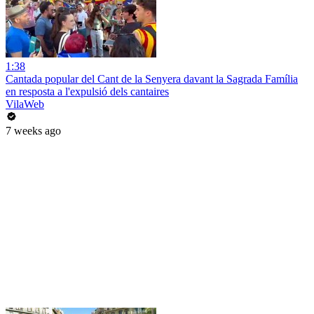
1:38
Cantada popular del Cant de la Senyera davant la Sagrada Família
en resposta a l'expulsió dels cantaires
VilaWeb
7 weeks ago