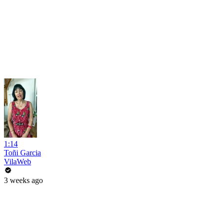
1:14
Toñi Garcia
VilaWeb
3 weeks ago