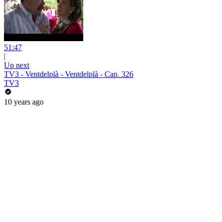
51:47
|
Up next
TV3 - Ventdelplà - Ventdelplà - Cap. 326
TV3
10 years ago