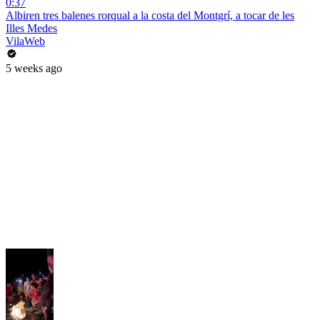
0:37
Albiren tres balenes rorqual a la costa del Montgrí, a tocar de les
Illes Medes
VilaWeb
5 weeks ago