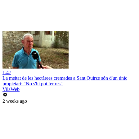
1:47
La meitat de les hectàrees cremades a Sant Quirze són d'un únic
propietari: "No s'hi pot fer res"
VilaWeb
2 weeks ago