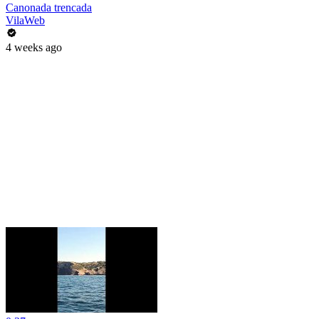
Canonada trencada
VilaWeb
4 weeks ago