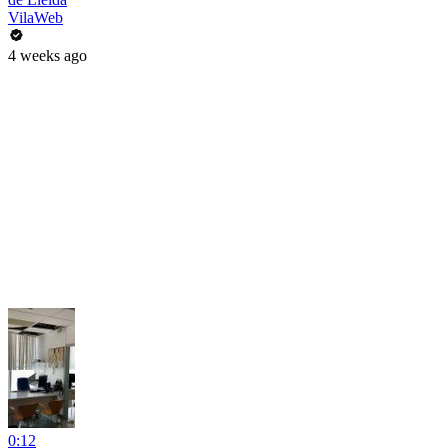
VilaWeb
4 weeks ago
0:12