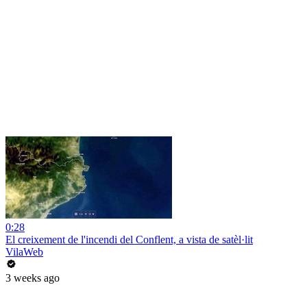
0:28
El creixement de l'incendi del Conflent, a vista de satèl·lit
VilaWeb
3 weeks ago