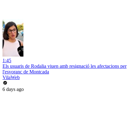
1:45
Els usuaris de Rodalia viuen amb resignació les afectacions per
l'esvoranc de Montcada
VilaWeb
6 days ago