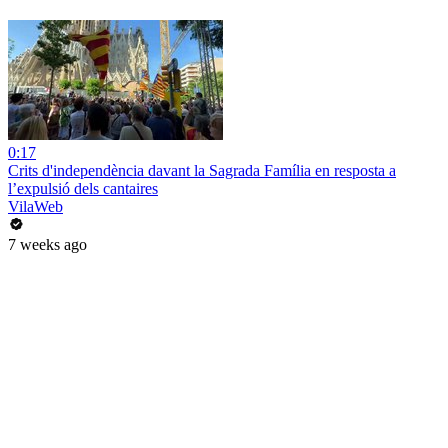
0:17
Crits d'independència davant la Sagrada Família en resposta a
l’expulsió dels cantaires
VilaWeb
7 weeks ago