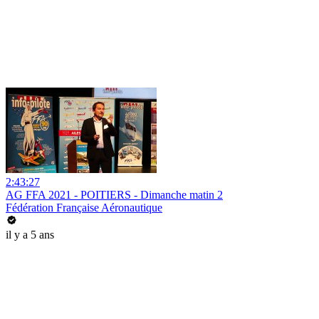
2:43:27
AG FFA 2021 - POITIERS - Dimanche matin 2
Fédération Française Aéronautique
il y a 5 ans