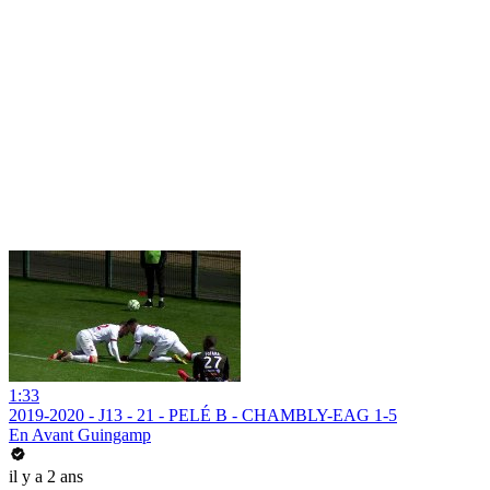
1:33
2019-2020 - J13 - 21 - PELÉ B - CHAMBLY-EAG 1-5
En Avant Guingamp
il y a 2 ans