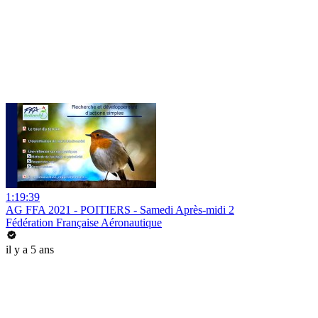
1:19:39
AG FFA 2021 - POITIERS - Samedi Après-midi 2
Fédération Française Aéronautique
il y a 5 ans