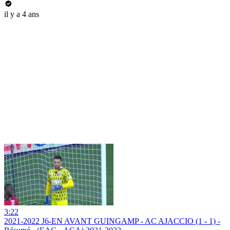
il y a 4 ans
3:22
2021-2022 J6-EN AVANT GUINGAMP - AC AJACCIO (1 - 1) -