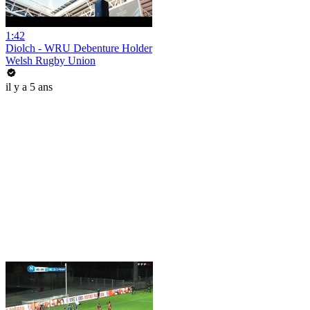
1:42
Diolch - WRU Debenture Holder
Welsh Rugby Union
il y a 5 ans