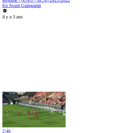
Résumé - (EAG - ACA) 2021-2022
En Avant Guingamp
il y a 3 ans
2:46