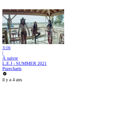
3:16
|
À suivre
L.E.J - SUMMER 2021
Purecharts
il y a 4 ans