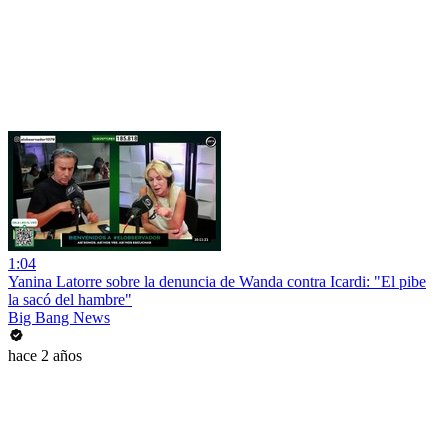
1:04
Yanina Latorre sobre la denuncia de Wanda contra Icardi: "El pibe
la sacó del hambre"
Big Bang News
hace 2 años