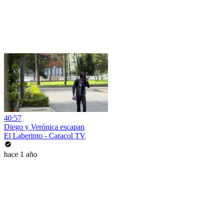
40:57
Diego y Verónica escapan
El Laberinto - Caracol TV
hace 1 año