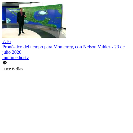
7:16
Pronóstico del tiempo para Monterrey, con Nelson Valdez - 23 de
julio 2026
multimediostv
hace 6 días