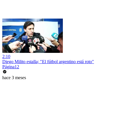
2:10
Diego Milito estalla; "El fútbol argentino está roto"
Página12
hace 3 meses