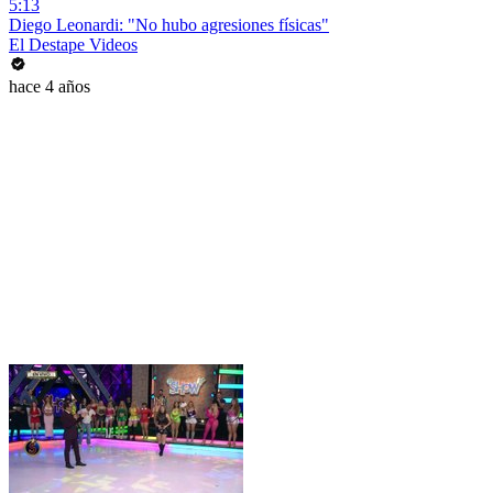
5:13
Diego Leonardi: "No hubo agresiones físicas"
El Destape Videos
hace 4 años