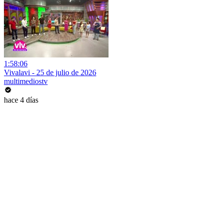
1:58:06
Vivalavi - 25 de julio de 2026
multimediostv
hace 4 días