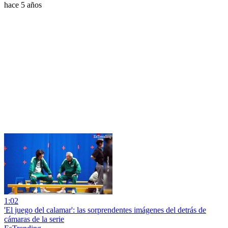
hace 5 años
1:02
'El juego del calamar': las sorprendentes imágenes del detrás de
cámaras de la serie