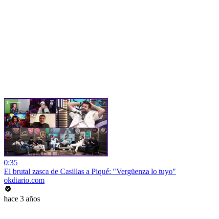
0:35
El brutal zasca de Casillas a Piqué: "Vergüenza lo tuyo"
okdiario.com
hace 3 años