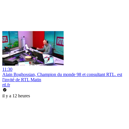
11:30
Alain Boghossian, Champion du monde 98 et consultant RTL. est
l'invité de RTL Matin
rtl.fr
il y a 12 heures