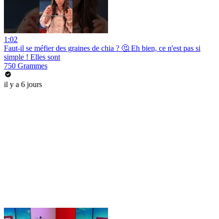
1:02
Faut-il se méfier des graines de chia ? 🤔 Eh bien, ce n'est pas si
simple ! Elles sont
750 Grammes
il y a 6 jours