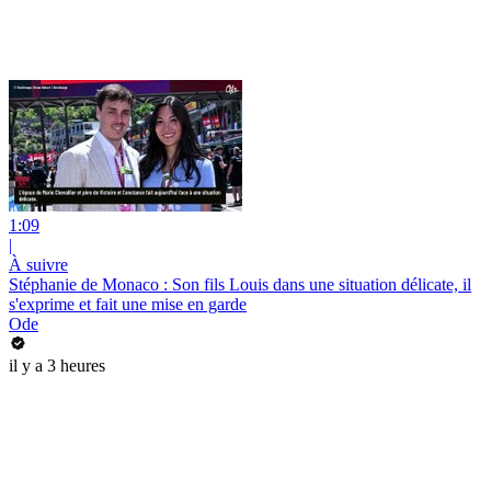
1:09
|
À suivre
Stéphanie de Monaco : Son fils Louis dans une situation délicate, il
s'exprime et fait une mise en garde
Ode
il y a 3 heures