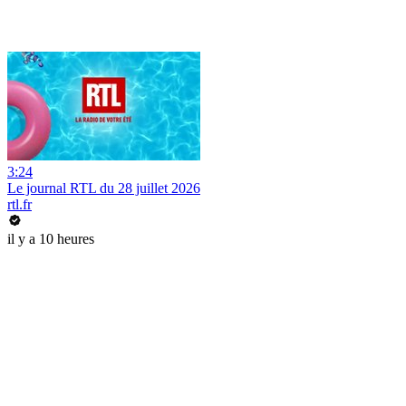
3:24
Le journal RTL du 28 juillet 2026
rtl.fr
il y a 10 heures