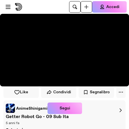
Vai al lettore
Passa al contenuto principale
Accedi
Like
Condividi
Segnalibro
Segui
AnimeShinigami
Getter Robot Go - 09 Sub Ita
5 anni fa