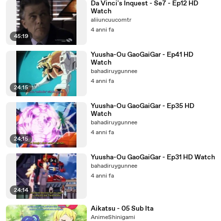
Da Vinci's Inquest - Se7 - Ep12 HD
Watch
aliiuncuucomtr
4 anni fa
45:19
Yuusha-Ou GaoGaiGar - Ep41 HD
Watch
bahadiruygunnee
4 anni fa
24:15
Yuusha-Ou GaoGaiGar - Ep35 HD
Watch
bahadiruygunnee
4 anni fa
24:15
Yuusha-Ou GaoGaiGar - Ep31 HD Watch
bahadiruygunnee
4 anni fa
24:14
Aikatsu - 05 Sub Ita
AnimeShinigami