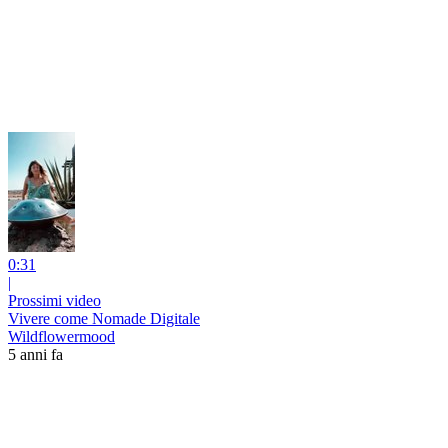
0:31
|
Prossimi video
Vivere come Nomade Digitale
Wildflowermood
5 anni fa