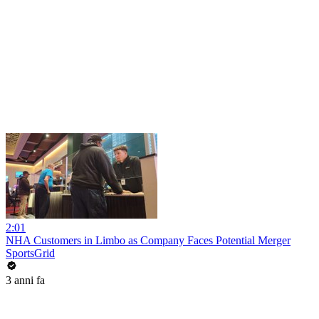
2:01
NHA Customers in Limbo as Company Faces Potential Merger
SportsGrid
3 anni fa