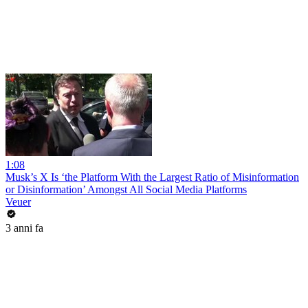
1:08
Musk’s X Is ‘the Platform With the Largest Ratio of Misinformation
or Disinformation’ Amongst All Social Media Platforms
Veuer
3 anni fa