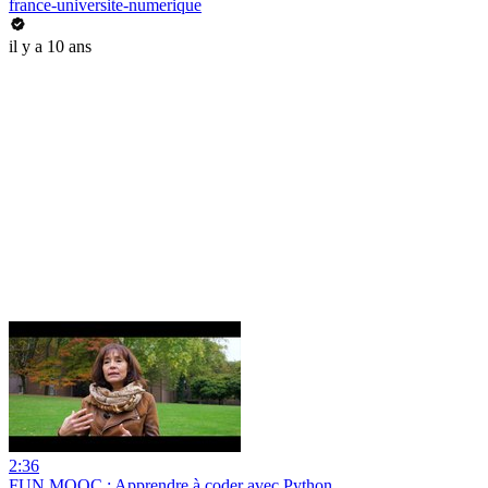
france-universite-numerique
il y a 10 ans
2:36
FUN MOOC : Apprendre à coder avec Python