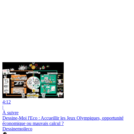
4:12
|
À suivre
Dessine-Moi l'Eco : Accueillir les Jeux Olympiques, opportunité
économique ou mauvais calcul ?
Dessinemoileco