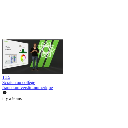
1:15
Scratch au collège
france-universite-numerique
il y a 9 ans