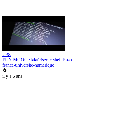
2:38
FUN MOOC : Maîtriser le shell Bash
france-universite-numerique
il y a 6 ans