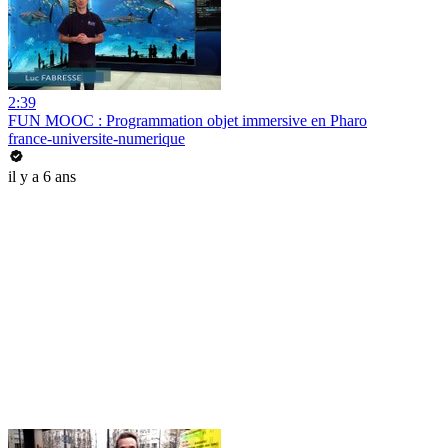
2:39
FUN MOOC : Programmation objet immersive en Pharo
france-universite-numerique
il y a 6 ans