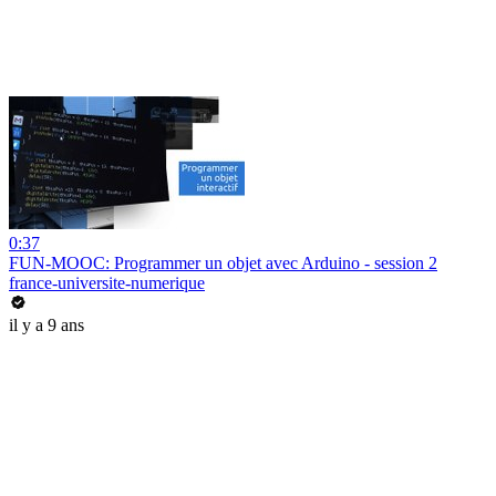
0:37
FUN-MOOC: Programmer un objet avec Arduino - session 2
france-universite-numerique
il y a 9 ans