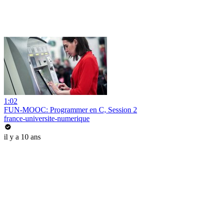
1:02
FUN-MOOC: Programmer en C, Session 2
france-universite-numerique
il y a 10 ans