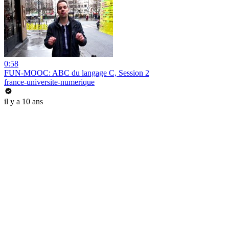
0:58
FUN-MOOC: ABC du langage C, Session 2
france-universite-numerique
il y a 10 ans