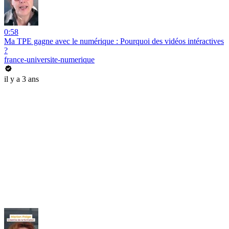
0:58
Ma TPE gagne avec le numérique : Pourquoi des vidéos intéractives
?
france-universite-numerique
il y a 3 ans