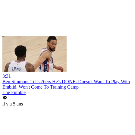
3:31
Ben Simmons Tells 76ers He's DONE: Doesn't Want To Play With
Embiid, Won't Come To Training Camp
The Fumble
il y a 5 ans