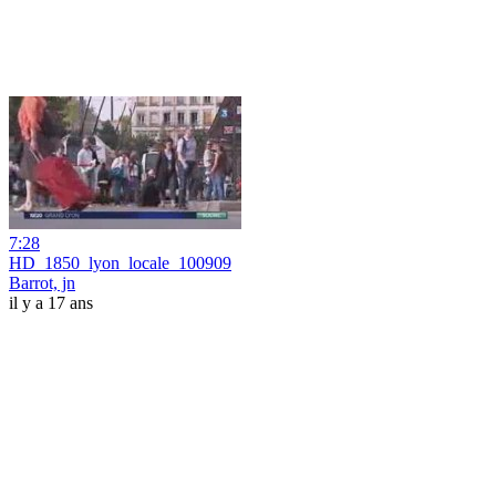
7:28
HD_1850_lyon_locale_100909
Barrot, jn
il y a 17 ans