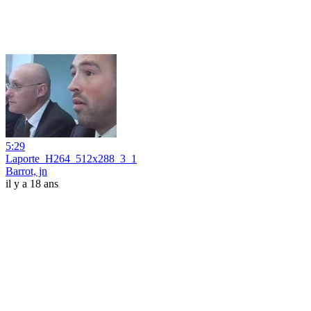
5:29
Laporte_H264_512x288_3_1
Barrot, jn
il y a 18 ans