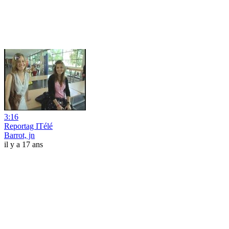
3:16
Reportag ITélé
Barrot, jn
il y a 17 ans