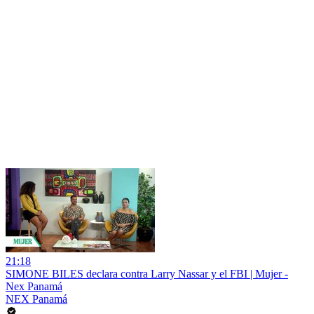
21:18
SIMONE BILES declara contra Larry Nassar y el FBI | Mujer -
Nex Panamá
NEX Panamá