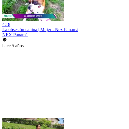
4:18
La obsesión canina | Mujer - Nex Panamá
NEX Panamá
hace 5 años