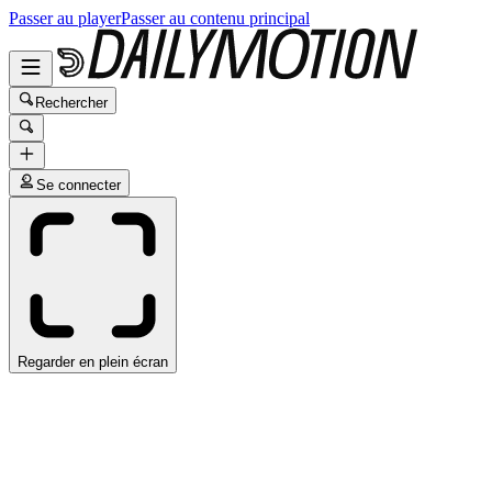
Passer au player
Passer au contenu principal
Rechercher
Se connecter
Regarder en plein écran