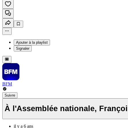
Ajouter à la playlist
Signaler
BFM
Suivre
À l'Assemblée nationale, Franço
il y a 6 ans