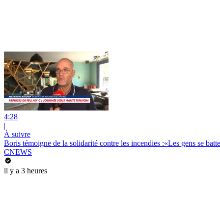
4:28
|
À suivre
Boris témoigne de la solidarité contre les incendies :«Les gens se batte
CNEWS
il y a 3 heures